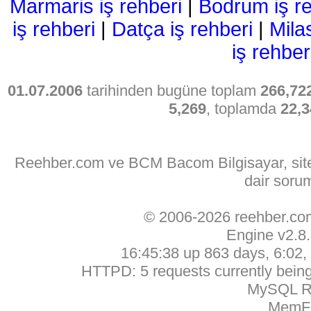
Marmaris iş rehberi
|
Bodrum iş re
iş rehberi
|
Datça iş rehberi
|
Mila
iş rehber
01.07.2006
tarihinden bugüne toplam
266,72
5,269
, toplamda
22,3
Reehber.com ve BCM Bacom Bilgisayar, sitede
dair soru
© 2006-2026 reehber.c
Engine v2.8
16:45:38 up 863 days, 6:02, 
HTTPD: 5 requests currently being 
MySQL Ru
MemFr