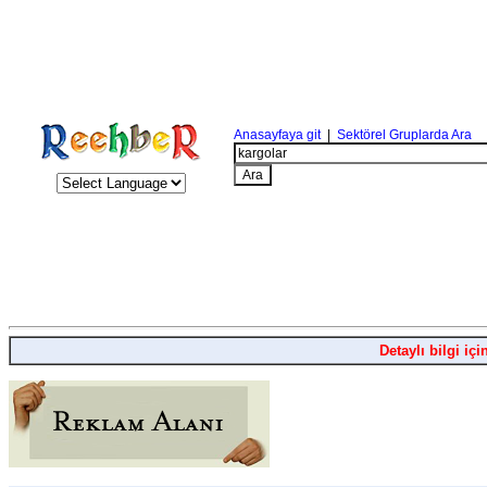
Anasayfaya git
|
Sektörel Gruplarda Ara
Detaylı bilgi içi