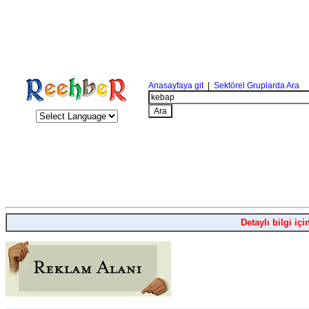
Anasayfaya git
|
Sektörel Gruplarda Ara
Detaylı bilgi içi