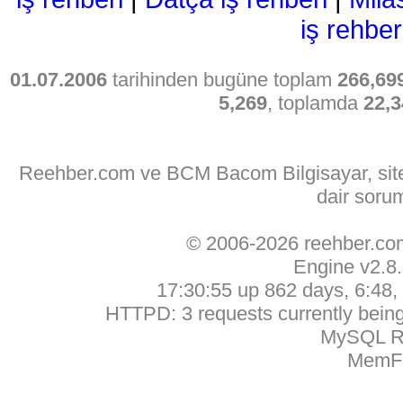
iş rehber
01.07.2006
tarihinden bugüne toplam
266,69
5,269
, toplamda
22,3
Reehber.com ve BCM Bacom Bilgisayar, sitede
dair soru
© 2006-2026 reehber.c
Engine v2.8
17:30:55 up 862 days, 6:48, 
HTTPD: 3 requests currently being 
MySQL Ru
MemFr