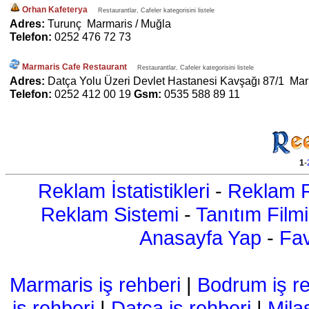
Orhan Kafeterya
Restaurantlar, Cafeler kategorisini listele
Adres:
Turunç Marmaris / Muğla
Telefon:
0252 476 72 73
Marmaris Cafe Restaurant
Restaurantlar, Cafeler kategorisini listele
Adres:
Datça Yolu Üzeri Devlet Hastanesi Kavşağı 87/1 Mar
Telefon:
0252 412 00 19
Gsm:
0535 588 89 11
1
-
Reklam İstatistikleri
-
Reklam R
Reklam Sistemi
-
Tanıtım Filmi
Anasayfa Yap
-
Fav
Marmaris iş rehberi
|
Bodrum iş re
iş rehberi
|
Datça iş rehberi
|
Mila