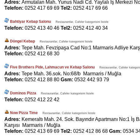
Adres:
Armutalan Mah. Yunus Nadi Cd. Yaylalı İş Merkezi N
Telefon:
0252 417 69 69
Tel2:
0252 417 69 66
Bahtiyar Kebap Salonu
Restaurantlar, Cafeler kategorisini listele
Telefon:
0252 413 40 46
Tel2:
0252 412 40 34
Döngel Kebap
Restaurantlar, Cafeler kategorisini listele
Adres:
Tepe Mah. Fevzipaşa Cad No:1 Marmaris Adliye Karş
Telefon:
0252 412 68 30
Five Brothers Pide, Lahmacun ve Kebap Salonu
Restaurantlar, Cafeler kategorisi
Adres:
Tepe Mah. 36.sok. No:68/b Marmaris / Muğla
Telefon:
0252 412 88 80
Gsm:
0532 442 93 79
Dominos Pizza
Restaurantlar, Cafeler kategorisini listele
Telefon:
0252 412 22 42
Now Pizza Time
Restaurantlar, Cafeler kategorisini listele
Adres:
Kemeraltı Mah. 24. Sok. Bayındır Apartmanı No:1 İş Ba
Karşısı Marmaris / Muğla
Telefon:
0252 413 69 69
Tel2:
0252 412 86 68
Gsm:
0534 3