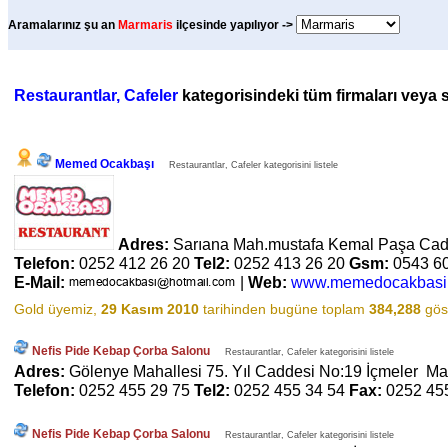
Aramalarınız şu an
Marmaris
ilçesinde yapılıyor ->
Restaurantlar, Cafeler
kategorisindeki tüm firmaları veya sa
Memed Ocakbaşı
Restaurantlar, Cafeler kategorisini listele
Adres:
Sarıana Mah.mustafa Kemal Paşa Cad
Telefon:
0252 412 26 20
Tel2:
0252 413 26 20
Gsm:
0543 6
E-Mail:
|
Web:
www.memedocakbasi
Gold üyemiz,
29 Kasım 2010
tarihinden bugüne toplam
384,288
göst
Nefis Pide Kebap Çorba Salonu
Restaurantlar, Cafeler kategorisini listele
Adres:
Gölenye Mahallesi 75. Yıl Caddesi No:19 İçmeler Ma
Telefon:
0252 455 29 75
Tel2:
0252 455 34 54
Fax:
0252 45
Nefis Pide Kebap Çorba Salonu
Restaurantlar, Cafeler kategorisini listele