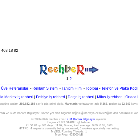
 403 18 82
1
-
2
 Üye Referansları
-
Reklam Sistemi
-
Tanıtım Filmi
-
Toolbar
-
Telefon ve Plaka Kodl
a Merkez iş rehberi
|
Fethiye iş rehberi
|
Datça iş rehberi
|
Milas iş rehberi
|
Ortaca 
 bugüne toplam
266,682,189
sayfa gösterimi aldık.
Marmaris
veritabanımızda
5,269
, toplamda
22,342
kayıtl
om ve BCM Bacom Bilgisayar, sitede yer alan bilgilerin doğruluğuna veya eksiksizliğine dair sorumluluk ka
© 2006-2026 reehber.com
BCM Bacom Bilgisayar
üyesidir.
Engine v2.8.3 STABLE @ hetzner
21:50:28 up 861 days, 11:07, 0 user, load average: 0.00, 0.01, 0.00
HTTPD: 4 requests currently being processed, 0 workers gracefully restarting,
MySQL Running Threads: 1
MemFree: 403000 kB