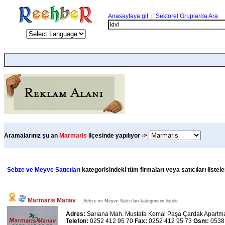
Anasayfaya git
|
Sektörel Gruplarda Ara
Aramalarınız şu an
Marmaris
ilçesinde yapılıyor ->
Sebze ve Meyve Satıcıları
kategorisindeki tüm firmaları veya satıcıları liste
Marmaris Manav
Sebze ve Meyve Satıcıları kategorisini listele
Adres:
Sarıana Mah. Mustafa Kemal Paşa Çardak Apartma
Telefon:
0252 412 95 70
Fax:
0252 412 95 73
Gsm:
0538