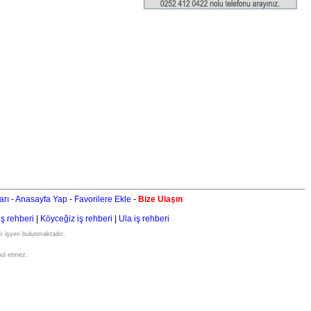
arı
-
Anasayfa Yap
-
Favorilere Ekle
-
Bize Ulaşın
iş rehberi
|
Köyceğiz iş rehberi
|
Ula iş rehberi
ı işyeri bulunmaktadır.
bul etmez.