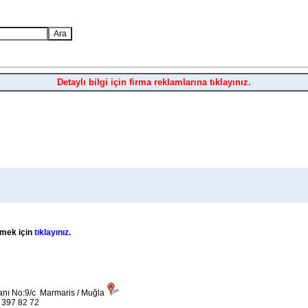
Detaylı bilgi için firma reklamlarına tıklayınız.
lemek için
tıklayınız.
nı No:9/c Marmaris / Muğla
 397 82 72