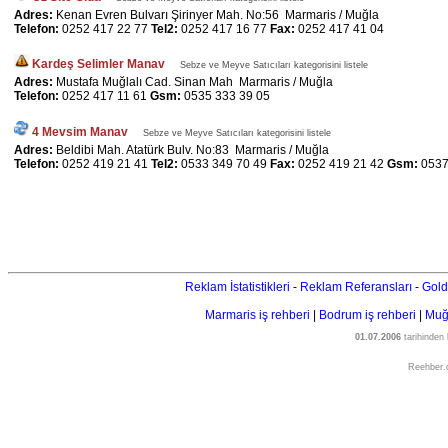
Adres:
Kenan Evren Bulvarı Şirinyer Mah. No:56 Marmaris / Muğla
Telefon:
0252 417 22 77
Tel2:
0252 417 16 77
Fax:
0252 417 41 04
Kardeş Selimler Manav
Sebze ve Meyve Satıcıları kategorisini listele
Adres:
Mustafa Muğlalı Cad. Sinan Mah Marmaris / Muğla
Telefon:
0252 417 11 61
Gsm:
0535 333 39 05
4 Mevsim Manav
Sebze ve Meyve Satıcıları kategorisini listele
Adres:
Beldibi Mah. Atatürk Bulv. No:83 Marmaris / Muğla
Telefon:
0252 419 21 41
Tel2:
0533 349 70 49
Fax:
0252 419 21 42
Gsm:
0537
Reklam İstatistikleri
-
Reklam Referansları
-
Gold
Marmaris iş rehberi
|
Bodrum iş rehberi
|
Muğl
01.07.2006
tarihinden
Reehber.c