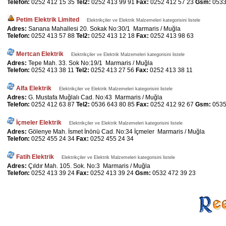
Telefon:
0252 412 15 35
Tel2:
0252 413 99 91
Fax:
0252 412 57 23
Gsm:
0533
Petim Elektrik Limited
Elektrikçiler ve Elektrik Malzemeleri kategorisini listele
Adres:
Sarıana Mahallesi 20. Sokak No:30/1 Marmaris / Muğla
Telefon:
0252 413 57 88
Tel2:
0252 413 12 18
Fax:
0252 413 98 63
Mertcan Elektrik
Elektrikçiler ve Elektrik Malzemeleri kategorisini listele
Adres:
Tepe Mah. 33. Sok No:19/1 Marmaris / Muğla
Telefon:
0252 413 38 11
Tel2:
0252 413 27 56
Fax:
0252 413 38 11
Alfa Elektrik
Elektrikçiler ve Elektrik Malzemeleri kategorisini listele
Adres:
G. Mustafa Muğlalı Cad. No:43 Marmaris / Muğla
Telefon:
0252 412 63 87
Tel2:
0536 643 80 85
Fax:
0252 412 92 67
Gsm:
0535
İçmeler Elektrik
Elektrikçiler ve Elektrik Malzemeleri kategorisini listele
Adres:
Gölenye Mah. İsmet İnönü Cad. No:34 İçmeler Marmaris / Muğla
Telefon:
0252 455 24 34
Fax:
0252 455 24 34
Fatih Elektrik
Elektrikçiler ve Elektrik Malzemeleri kategorisini listele
Adres:
Çıldır Mah. 105. Sok. No:3 Marmaris / Muğla
Telefon:
0252 413 39 24
Fax:
0252 413 39 24
Gsm:
0532 472 39 23