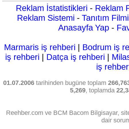
Reklam İstatistikleri
-
Reklam R
Reklam Sistemi
-
Tanıtım Filmi
Anasayfa Yap
-
Fav
Marmaris iş rehberi
|
Bodrum iş re
iş rehberi
|
Datça iş rehberi
|
Mila
iş rehber
01.07.2006
tarihinden bugüne toplam
266,76
5,269
, toplamda
22,3
Reehber.com ve BCM Bacom Bilgisayar, sitede
dair soru