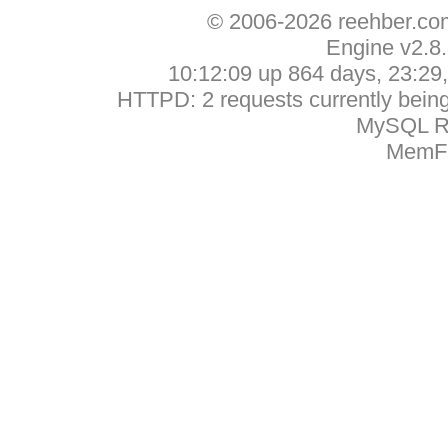
© 2006-2026 reehber.c
Engine v2.8
10:12:09 up 864 days, 23:29, 
HTTPD: 2 requests currently being 
MySQL Ru
MemFr