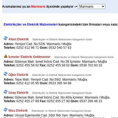
Aramalarınız şu an
Marmaris
ilçesinde yapılıyor ->
Elektrikçiler ve Elektrik Malzemeleri
kategorisindeki tüm firmaları veya satıcı
Altan Elektrik
Elektrikçiler ve Elektrik Malzemeleri kategorisini listele
Adres:
Yeniyol Cad. No:52/6 Marmaris / Muğla
Telefon:
0252 412 96 71
Gsm:
0532 540 57 63
İçmeler Elektrik Goldmaster
Elektrikçiler ve Elektrik Malzemeleri kategorisini listele
Adres:
Gölenye Mah. İsmet İnönü Cad. No:36 İçmeler Marmaris / Muğla
Telefon:
0252 455 58 02
Fax:
0252 455 58 02
Gsm:
0536 702 83 33
Oğuz Elektrik
Elektrikçiler ve Elektrik Malzemeleri kategorisini listele
Adres:
Tepe Mah. Yeniyol Cad. No:59/2 Marmaris / Muğla
Telefon:
0252 412 05 95
Gsm:
0533 395 94 88
Uzay Elektrik
Elektrikçiler ve Elektrik Malzemeleri kategorisini listele
Adres:
Gölenye Mah. İsmet İnönü Cad. No:40/a İçmeler Marmaris / Muğla
Telefon:
0252 455 27 89
Fax:
0252 455 27 90
Gsm:
0537 266 48 15
Nisu Elektrik
Elektrikçiler ve Elektrik Malzemeleri kategorisini listele
Adres:
Ulusal Egemenlik Cad. 20/d Teb Yanı Marmaris / Muğla