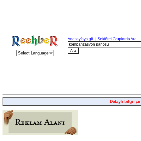
Anasayfaya git
|
Sektörel Gruplarda Ara
Detaylı bilgi içi