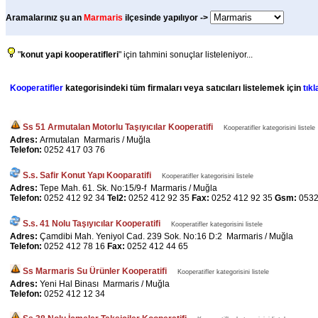
Aramalarınız şu an
Marmaris
ilçesinde yapılıyor ->
"
konut yapi kooperatifleri
" için tahmini sonuçlar listeleniyor...
Kooperatifler
kategorisindeki tüm firmaları veya satıcıları listelemek için
tıkl
Ss 51 Armutalan Motorlu Taşıyıcılar Kooperatifi
Kooperatifler kategorisini listele
Adres:
Armutalan Marmaris / Muğla
Telefon:
0252 417 03 76
S.s. Safir Konut Yapı Kooparatifi
Kooperatifler kategorisini listele
Adres:
Tepe Mah. 61. Sk. No:15/9-f Marmaris / Muğla
Telefon:
0252 412 92 34
Tel2:
0252 412 92 35
Fax:
0252 412 92 35
Gsm:
0532
S.s. 41 Nolu Taşıyıcılar Kooperatifi
Kooperatifler kategorisini listele
Adres:
Çamdibi Mah. Yeniyol Cad. 239 Sok. No:16 D:2 Marmaris / Muğla
Telefon:
0252 412 78 16
Fax:
0252 412 44 65
Ss Marmaris Su Ürünler Kooperatifi
Kooperatifler kategorisini listele
Adres:
Yeni Hal Binası Marmaris / Muğla
Telefon:
0252 412 12 34