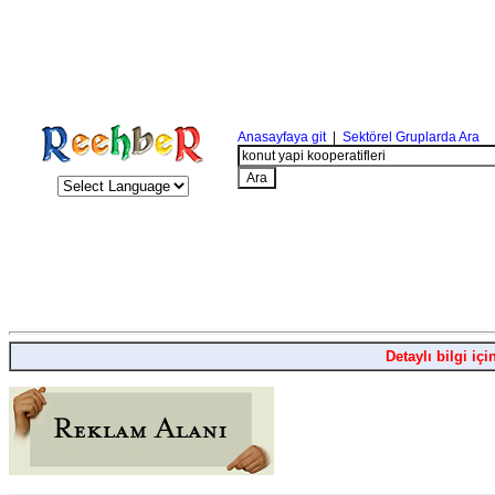
Anasayfaya git
|
Sektörel Gruplarda Ara
Detaylı bilgi içi