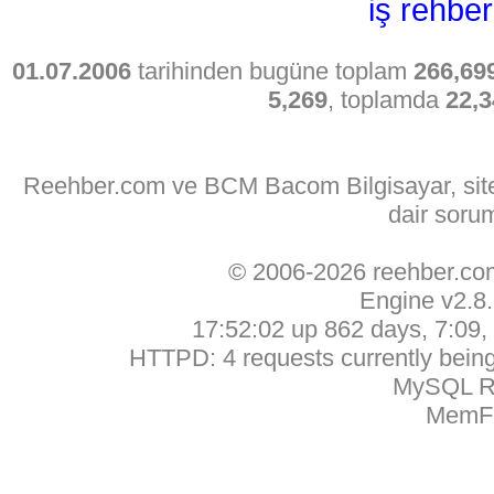
iş rehber
01.07.2006
tarihinden bugüne toplam
266,69
5,269
, toplamda
22,3
Reehber.com ve BCM Bacom Bilgisayar, sitede
dair soru
© 2006-2026 reehber.c
Engine v2.8
17:52:02 up 862 days, 7:09, 
HTTPD: 4 requests currently being 
MySQL Ru
MemFr