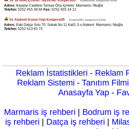
Ss 38 Nolu İçmeler Taksiciler Kooperatifi
Kooperatifler kategorisini listele
Adres:
Kayalar Caddesi Tansas Önü İçmeler Marmaris / Muğla
Telefon:
0252 455 39 66
Fax:
0252 455 34 12
Ss Alakent Konut Yapı Kooperatifi
Kooperatifler kategorisini listele
Adres:
Eski Datça Yolu 70. Sokak No:11 Kat/1 S.s Alakent Marmaris / Muğla
Telefon:
0252 413 65 75
Reklam İstatistikleri
-
Reklam R
Reklam Sistemi
-
Tanıtım Filmi
Anasayfa Yap
-
Fav
Marmaris iş rehberi
|
Bodrum iş re
iş rehberi
|
Datça iş rehberi
|
Mila