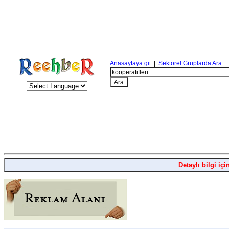
Anasayfaya git
|
Sektörel Gruplarda Ara
Detaylı bilgi içi