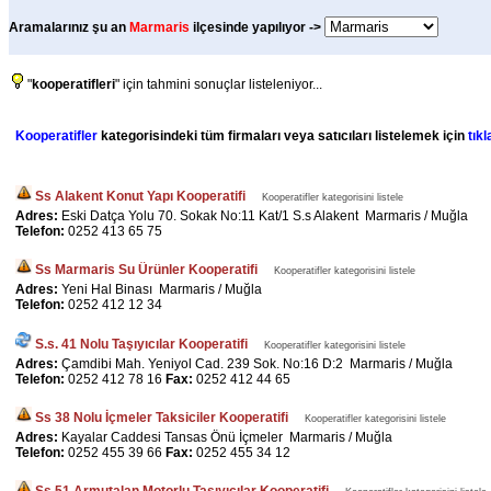
Aramalarınız şu an
Marmaris
ilçesinde yapılıyor ->
"
kooperatifleri
" için tahmini sonuçlar listeleniyor...
Kooperatifler
kategorisindeki tüm firmaları veya satıcıları listelemek için
tıkl
Ss Alakent Konut Yapı Kooperatifi
Kooperatifler kategorisini listele
Adres:
Eski Datça Yolu 70. Sokak No:11 Kat/1 S.s Alakent Marmaris / Muğla
Telefon:
0252 413 65 75
Ss Marmaris Su Ürünler Kooperatifi
Kooperatifler kategorisini listele
Adres:
Yeni Hal Binası Marmaris / Muğla
Telefon:
0252 412 12 34
S.s. 41 Nolu Taşıyıcılar Kooperatifi
Kooperatifler kategorisini listele
Adres:
Çamdibi Mah. Yeniyol Cad. 239 Sok. No:16 D:2 Marmaris / Muğla
Telefon:
0252 412 78 16
Fax:
0252 412 44 65
Ss 38 Nolu İçmeler Taksiciler Kooperatifi
Kooperatifler kategorisini listele
Adres:
Kayalar Caddesi Tansas Önü İçmeler Marmaris / Muğla
Telefon:
0252 455 39 66
Fax:
0252 455 34 12