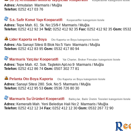
Ss 51 Armutalan Motorlu Taşıyıcılar Kooperatifi
Kooperatifler kategorisini listele
Adres:
Armutalan Marmaris / Muğla
Telefon:
0252 417 03 76
S.s. Safir Konut Yapı Kooparatifi
Kooperatifler kategorisini listele
Adres:
Tepe Mah. 61. Sk. No:15/9-f Marmaris / Muğla
Telefon:
0252 412 92 34
Tel2:
0252 412 92 35
Fax:
0252 412 92 35
Gsm:
0532
Lider Kaporta ve Boya
Oto Kaporta ve Boya kategorisini listele
Adres:
Ata Sanayi Sitesi B Blok No:5 Yanı Marmaris / Muğla
Telefon:
0252 412 83 95
Gsm:
0532 417 80 94
Marmaris Yatçılar Kooperatifi
Yat Charter, Broker Firmaları kategorisini listele
Adres:
Tepe Mah. 42. Sok. Taştekin Apt.no:9 Marmaris / Muğla
Telefon:
0252 412 86 74
Gsm:
0507 302 77 81
Pırlanta Oto Boya Kaporta
Oto Kaporta ve Boya kategorisini listele
Adres:
Sanayi Sitesi 280. Sok. No:5 Marmaris / Muğla
Telefon:
0252 412 95 53
Gsm:
0536 726 80 30
Marmaris Su Ürünleri Kooperatifi
Balıkçılar, Balık Üretim Tesisleri kategorisini listele
Adres:
Kemeraltı Mah. Yeni Belediye Hali No:2 Marmaris / Muğla
Telefon:
0252 412 12 34
Fax:
0252 412 12 30
Gsm:
0532 267 72 90