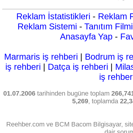
Reklam İstatistikleri
-
Reklam R
Reklam Sistemi
-
Tanıtım Filmi
Anasayfa Yap
-
Fav
Marmaris iş rehberi
|
Bodrum iş re
iş rehberi
|
Datça iş rehberi
|
Mila
iş rehber
01.07.2006
tarihinden bugüne toplam
266,74
5,269
, toplamda
22,3
Reehber.com ve BCM Bacom Bilgisayar, sitede
dair soru