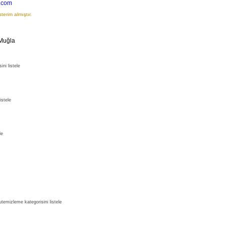
.com
terim almıştır.
 Muğla
ni listele
istele
le
emizleme kategorisini listele