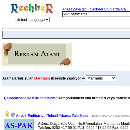
Anasayfaya git
|
Sektörel Gruplarda Ara
Aramalarınız şu an
Marmaris
ilçesinde yapılıyor ->
Çamaşırhane ve Kurutemizleme
kategorisindeki tüm firmaları veya satıcıları
Aspak Endüstriyel Tekstil Yıkama Fabrikası
Çamaşırhane ve Kurutemizleme k
Adres:
Datça Yolu Üzeri No:9 Armutalan Marmaris / Muğ
Telefon:
0252 417 55 01
Tel2:
0252 417 55 02
Fax:
0252 