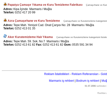
Papatya Çamaşır Yıkama ve Kuru Temizleme Fabrikası
Çamaşırhane ve Kurut
Adres:
Kipa İçinde Marmaris / Muğla
Telefon:
0252 417 20 99
Azra Çamaşırhane ve Kuru Temizleme
Çamaşırhane ve Kurutemizleme kategorisini 
Adres:
Tepe Mah. Yeniyol Cad. Onat Çarşısı No: 28 Marmaris / Muğla
Telefon:
0252 413 01 35
Aker Kurutemizleme Halı Yıkama
Çamaşırhane ve Kurutemizleme kategorisini listele
Adres:
Tepe Mah. 59. Sok. No:7 Marmaris / Muğla
Telefon:
0252 413 61 82
Fax:
0252 413 61 82
Gsm:
0535 591 34 94
Reklam İstatistikleri
-
Reklam Referansları
-
Gold
Marmaris iş rehberi
|
Bodrum iş rehberi
|
Muğl
01.07.2006
tarihinden
Reehber.c