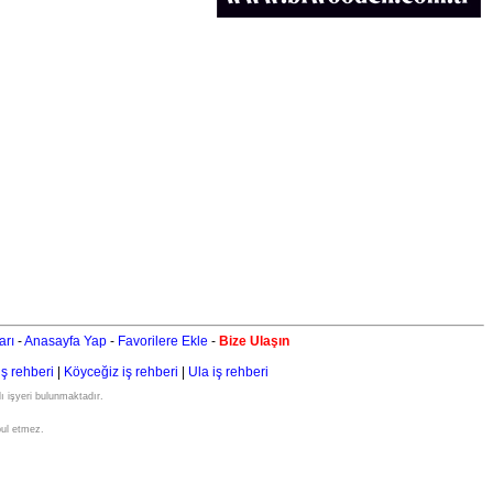
arı
-
Anasayfa Yap
-
Favorilere Ekle
-
Bize Ulaşın
iş rehberi
|
Köyceğiz iş rehberi
|
Ula iş rehberi
ı işyeri bulunmaktadır.
bul etmez.