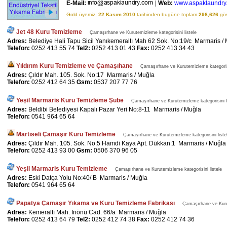
E-Mail:
|
Web:
www.aspaklaundry
Gold üyemiz,
22 Kasım 2010
tarihinden bugüne toplam
298,626
gös
Jet 48 Kuru Temizleme
Çamaşırhane ve Kurutemizleme kategorisini listele
Adres:
Belediye Hali Tapu Sicil Yanıkemeraltı Mah 62 Sok. No:19/c Marmaris /
Telefon:
0252 413 55 74
Tel2:
0252 413 01 43
Fax:
0252 413 34 43
Yıldırım Kuru Temizleme ve Çamaşıhane
Çamaşırhane ve Kurutemizleme kategorisi
Adres:
Çıldır Mah. 105. Sok. No:17 Marmaris / Muğla
Telefon:
0252 412 64 35
Gsm:
0537 207 77 76
Yeşil Marmaris Kuru Temizleme Şube
Çamaşırhane ve Kurutemizleme kategorisini l
Adres:
Beldibi Belediyesi Kapalı Pazar Yeri No:8-11 Marmaris / Muğla
Telefon:
0541 964 65 64
Martıseli Çamaşır Kuru Temizleme
Çamaşırhane ve Kurutemizleme kategorisini liste
Adres:
Çıldır Mah. 105. Sok. No:5 Hamdi Kaya Apt. Dükkan:1 Marmaris / Muğla
Telefon:
0252 413 93 00
Gsm:
0506 370 96 05
Yeşil Marmaris Kuru Temizleme
Çamaşırhane ve Kurutemizleme kategorisini listele
Adres:
Eski Datça Yolu No:40/ B Marmaris / Muğla
Telefon:
0541 964 65 64
Papatya Çamaşır Yıkama ve Kuru Temizleme Fabrikası
Çamaşırhane ve Kurut
Adres:
Kemeraltı Mah. İnönü Cad. 66/a Marmaris / Muğla
Telefon:
0252 413 64 79
Tel2:
0252 412 74 38
Fax:
0252 412 74 36