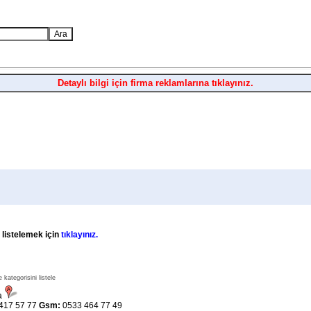
Detaylı bilgi için firma reklamlarına tıklayınız.
 listelemek için
tıklayınız.
ategorisini listele
la
417 57 77
Gsm:
0533 464 77 49