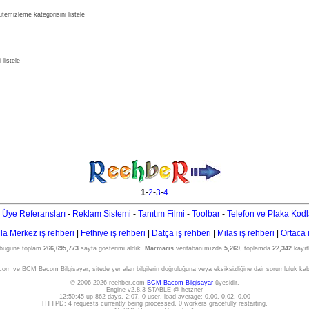
emizleme kategorisini listele
listele
1
-
2
-
3
-
4
 Üye Referansları
-
Reklam Sistemi
-
Tanıtım Filmi
-
Toolbar
-
Telefon ve Plaka Kodl
a Merkez iş rehberi
|
Fethiye iş rehberi
|
Datça iş rehberi
|
Milas iş rehberi
|
Ortaca 
 bugüne toplam
266,695,773
sayfa gösterimi aldık.
Marmaris
veritabanımızda
5,269
, toplamda
22,342
kayıtl
om ve BCM Bacom Bilgisayar, sitede yer alan bilgilerin doğruluğuna veya eksiksizliğine dair sorumluluk ka
© 2006-2026 reehber.com
BCM Bacom Bilgisayar
üyesidir.
Engine v2.8.3 STABLE @ hetzner
12:50:45 up 862 days, 2:07, 0 user, load average: 0.00, 0.02, 0.00
HTTPD: 4 requests currently being processed, 0 workers gracefully restarting,