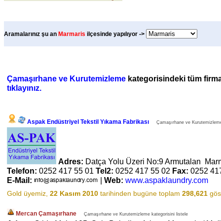
Aramalarınız şu an
Marmaris
ilçesinde yapılıyor ->
Çamaşırhane ve Kurutemizleme
kategorisindeki tüm firmal
tıklayınız.
Aspak Endüstriyel Tekstil Yıkama Fabrikası
Çamaşırhane ve Kurutemizleme k
Adres:
Datça Yolu Üzeri No:9 Armutalan Mar
Telefon:
0252 417 55 01
Tel2:
0252 417 55 02
Fax:
0252 41
E-Mail:
|
Web:
www.aspaklaundry.com
Gold üyemiz,
22 Kasım 2010
tarihinden bugüne toplam
298,621
göst
Mercan Çamaşırhane
Çamaşırhane ve Kurutemizleme kategorisini listele