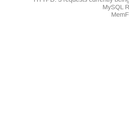
MySQL Ru
MemFr