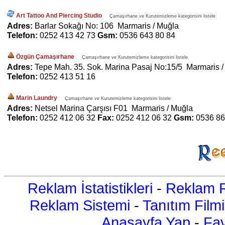
Art Tattoo And Piercing Studio
Çamaşırhane ve Kurutemizleme kategorisini listele
Adres:
Barlar Sokağı No: 106 Marmaris / Muğla
Telefon:
0252 413 42 73
Gsm:
0536 643 80 84
Özgün Çamaşırhane
Çamaşırhane ve Kurutemizleme kategorisini listele
Adres:
Tepe Mah. 35. Sok. Marina Pasaj No:15/5 Marmaris /
Telefon:
0252 413 51 16
Marin Laundry
Çamaşırhane ve Kurutemizleme kategorisini listele
Adres:
Netsel Marina Çarşısı F01 Marmaris / Muğla
Telefon:
0252 412 06 32
Fax:
0252 412 06 32
Gsm:
0536 86
Reklam İstatistikleri
-
Reklam R
Reklam Sistemi
-
Tanıtım Filmi
Anasayfa Yap
-
Fav