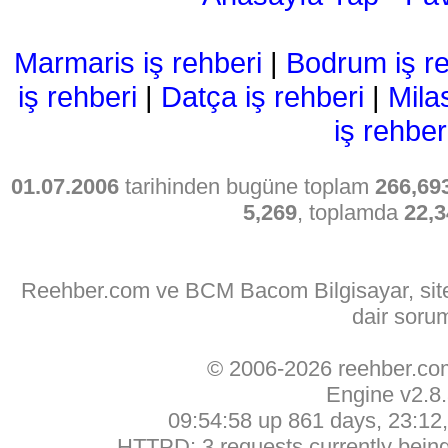
Marmaris iş rehberi
|
Bodrum iş re
iş rehberi
|
Datça iş rehberi
|
Mila
iş rehber
01.07.2006
tarihinden bugüne toplam
266,69
5,269
, toplamda
22,3
Reehber.com ve BCM Bacom Bilgisayar, sitede
dair soru
© 2006-2026 reehber.c
Engine v2.8
09:54:58 up 861 days, 23:12, 
HTTPD: 3 requests currently being 