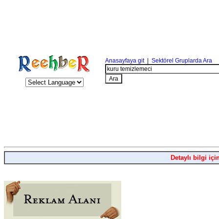
Anasayfaya git
|
Sektörel Gruplarda Ara
Detaylı bilgi içi