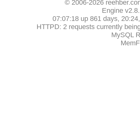
© 2006-2026 reehber.c
Engine v2.8
07:07:18 up 861 days, 20:24, 
HTTPD: 2 requests currently being 
MySQL Ru
MemFr