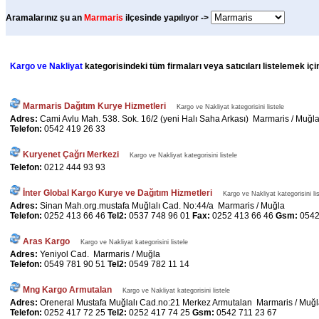
Aramalarınız şu an
Marmaris
ilçesinde yapılıyor ->
Kargo ve Nakliyat
kategorisindeki tüm firmaları veya satıcıları listelemek iç
Marmaris Dağıtım Kurye Hizmetleri
Kargo ve Nakliyat kategorisini listele
Adres:
Cami Avlu Mah. 538. Sok. 16/2 (yeni Halı Saha Arkası) Marmaris / Muğl
Telefon:
0542 419 26 33
Kuryenet Çağrı Merkezi
Kargo ve Nakliyat kategorisini listele
Telefon:
0212 444 93 93
İnter Global Kargo Kurye ve Dağıtım Hizmetleri
Kargo ve Nakliyat kategorisini li
Adres:
Sinan Mah.org.mustafa Muğlalı Cad. No:44/a Marmaris / Muğla
Telefon:
0252 413 66 46
Tel2:
0537 748 96 01
Fax:
0252 413 66 46
Gsm:
0542
Aras Kargo
Kargo ve Nakliyat kategorisini listele
Adres:
Yeniyol Cad. Marmaris / Muğla
Telefon:
0549 781 90 51
Tel2:
0549 782 11 14
Mng Kargo Armutalan
Kargo ve Nakliyat kategorisini listele
Adres:
Oreneral Mustafa Muğlalı Cad.no:21 Merkez Armutalan Marmaris / Muğ
Telefon:
0252 417 72 25
Tel2:
0252 417 74 25
Gsm:
0542 711 23 67