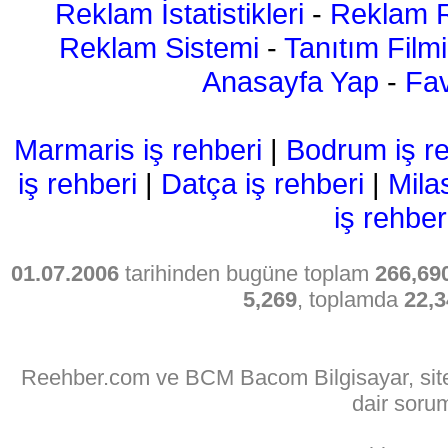
Reklam İstatistikleri
-
Reklam R
Reklam Sistemi
-
Tanıtım Filmi
Anasayfa Yap
-
Fav
Marmaris iş rehberi
|
Bodrum iş re
iş rehberi
|
Datça iş rehberi
|
Mila
iş rehber
01.07.2006
tarihinden bugüne toplam
266,69
5,269
, toplamda
22,3
Reehber.com ve BCM Bacom Bilgisayar, sitede
dair soru