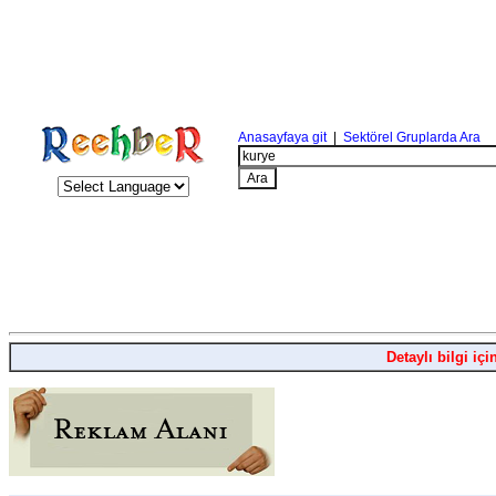
Anasayfaya git
|
Sektörel Gruplarda Ara
Detaylı bilgi içi