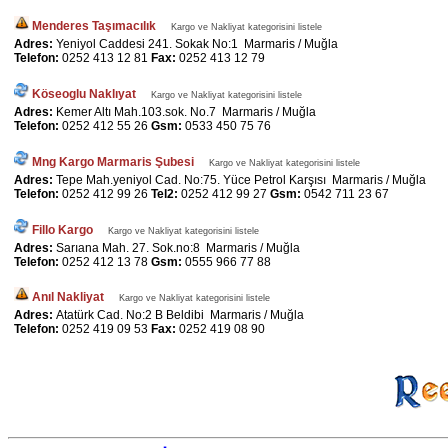
Menderes Taşımacılık
Kargo ve Nakliyat kategorisini listele
Adres:
Yeniyol Caddesi 241. Sokak No:1 Marmaris / Muğla
Telefon:
0252 413 12 81
Fax:
0252 413 12 79
Köseoglu Naklıyat
Kargo ve Nakliyat kategorisini listele
Adres:
Kemer Altı Mah.103.sok. No.7 Marmaris / Muğla
Telefon:
0252 412 55 26
Gsm:
0533 450 75 76
Mng Kargo Marmaris Şubesi
Kargo ve Nakliyat kategorisini listele
Adres:
Tepe Mah.yeniyol Cad. No:75. Yüce Petrol Karşısı Marmaris / Muğla
Telefon:
0252 412 99 26
Tel2:
0252 412 99 27
Gsm:
0542 711 23 67
Fillo Kargo
Kargo ve Nakliyat kategorisini listele
Adres:
Sarıana Mah. 27. Sok.no:8 Marmaris / Muğla
Telefon:
0252 412 13 78
Gsm:
0555 966 77 88
Anıl Nakliyat
Kargo ve Nakliyat kategorisini listele
Adres:
Atatürk Cad. No:2 B Beldibi Marmaris / Muğla
Telefon:
0252 419 09 53
Fax:
0252 419 08 90