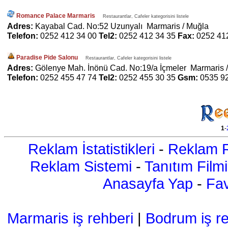
Romance Palace Marmaris
Restaurantlar, Cafeler kategorisini listele
Adres:
Kayabal Cad. No:52 Uzunyalı Marmaris / Muğla
Telefon:
0252 412 34 00
Tel2:
0252 412 34 35
Fax:
0252 41
Paradise Pide Salonu
Restaurantlar, Cafeler kategorisini listele
Adres:
Gölenye Mah. İnönü Cad. No:19/a İçmeler Marmaris 
Telefon:
0252 455 47 74
Tel2:
0252 455 30 35
Gsm:
0535 9
1
-
Reklam İstatistikleri
-
Reklam R
Reklam Sistemi
-
Tanıtım Filmi
Anasayfa Yap
-
Fav
Marmaris iş rehberi
|
Bodrum iş re