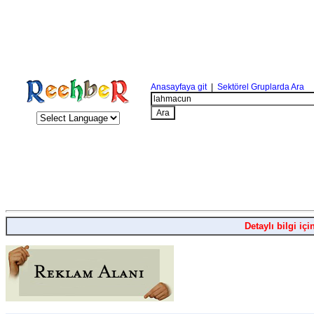
Anasayfaya git
|
Sektörel Gruplarda Ara
Detaylı bilgi içi