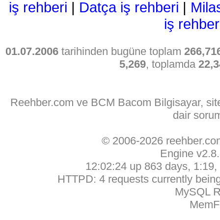
iş rehberi
|
Datça iş rehberi
|
Mila
iş rehber
01.07.2006
tarihinden bugüne toplam
266,71
5,269
, toplamda
22,3
Reehber.com ve BCM Bacom Bilgisayar, sitede
dair soru
© 2006-2026 reehber.c
Engine v2.8
12:02:24 up 863 days, 1:19, 
HTTPD: 4 requests currently being 
MySQL Ru
MemFr