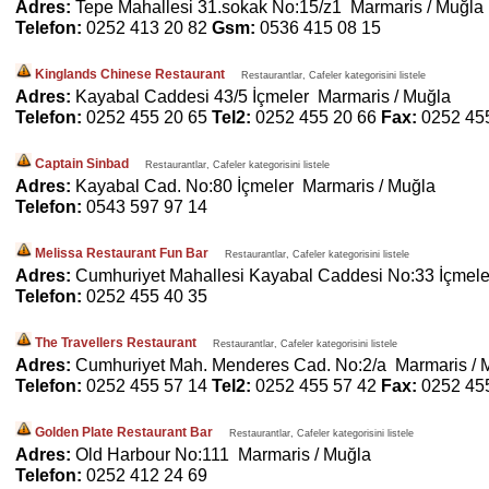
Adres:
Tepe Mahallesi 31.sokak No:15/z1 Marmaris / Muğla
Telefon:
0252 413 20 82
Gsm:
0536 415 08 15
Kinglands Chinese Restaurant
Restaurantlar, Cafeler kategorisini listele
Adres:
Kayabal Caddesi 43/5 İçmeler Marmaris / Muğla
Telefon:
0252 455 20 65
Tel2:
0252 455 20 66
Fax:
0252 45
Captain Sinbad
Restaurantlar, Cafeler kategorisini listele
Adres:
Kayabal Cad. No:80 İçmeler Marmaris / Muğla
Telefon:
0543 597 97 14
Melissa Restaurant Fun Bar
Restaurantlar, Cafeler kategorisini listele
Adres:
Cumhuriyet Mahallesi Kayabal Caddesi No:33 İçmele
Telefon:
0252 455 40 35
The Travellers Restaurant
Restaurantlar, Cafeler kategorisini listele
Adres:
Cumhuriyet Mah. Menderes Cad. No:2/a Marmaris / 
Telefon:
0252 455 57 14
Tel2:
0252 455 57 42
Fax:
0252 45
Golden Plate Restaurant Bar
Restaurantlar, Cafeler kategorisini listele
Adres:
Old Harbour No:111 Marmaris / Muğla
Telefon:
0252 412 24 69