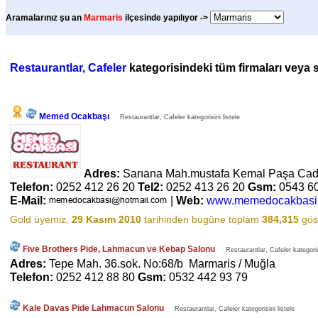
Aramalarınız şu an
Marmaris
ilçesinde yapılıyor ->
Restaurantlar, Cafeler
kategorisindeki tüm firmaları veya sa
Memed Ocakbaşı
Restaurantlar, Cafeler kategorisini listele
Adres:
Sarıana Mah.mustafa Kemal Paşa Cad
Telefon:
0252 412 26 20
Tel2:
0252 413 26 20
Gsm:
0543 6
E-Mail:
|
Web:
www.memedocakbasi
Gold üyemiz,
29 Kasım 2010
tarihinden bugüne toplam
384,315
göst
Five Brothers Pide, Lahmacun ve Kebap Salonu
Restaurantlar, Cafeler kategorisi
Adres:
Tepe Mah. 36.sok. No:68/b Marmaris / Muğla
Telefon:
0252 412 88 80
Gsm:
0532 442 93 79
Kale Davas Pide Lahmacun Salonu
Restaurantlar, Cafeler kategorisini listele