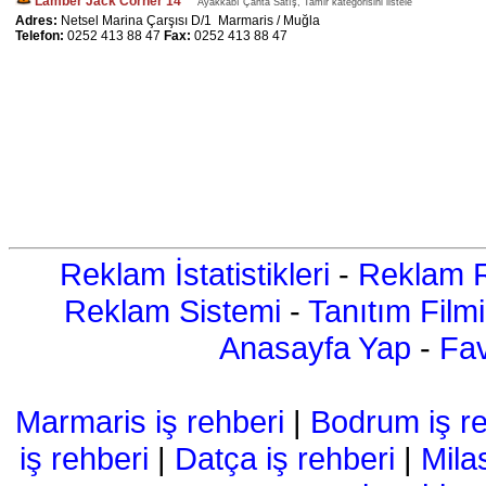
Lamber Jack Corner 14
Ayakkabı Çanta Satış, Tamir kategorisini listele
Adres:
Netsel Marina Çarşısı D/1 Marmaris / Muğla
Telefon:
0252 413 88 47
Fax:
0252 413 88 47
Reklam İstatistikleri
-
Reklam R
Reklam Sistemi
-
Tanıtım Filmi
Anasayfa Yap
-
Fav
Marmaris iş rehberi
|
Bodrum iş re
iş rehberi
|
Datça iş rehberi
|
Mila