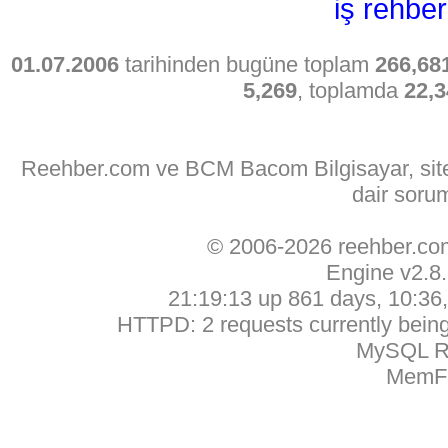
iş rehber
01.07.2006
tarihinden bugüne toplam
266,68
5,269
, toplamda
22,3
Reehber.com ve BCM Bacom Bilgisayar, sitede
dair soru
© 2006-2026 reehber.c
Engine v2.8
21:19:13 up 861 days, 10:36, 
HTTPD: 2 requests currently being 
MySQL Ru
MemFr