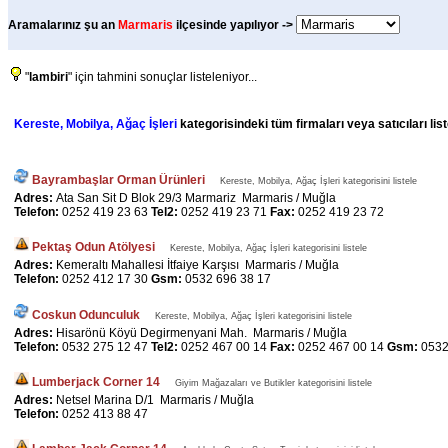
Aramalarınız şu an
Marmaris
ilçesinde yapılıyor ->
"
lambiri
" için tahmini sonuçlar listeleniyor...
Kereste, Mobilya, Ağaç İşleri
kategorisindeki tüm firmaları veya satıcıları li
Bayrambaşlar Orman Ürünleri
Kereste, Mobilya, Ağaç İşleri kategorisini listele
Adres:
Ata San Sit D Blok 29/3 Marmariz Marmaris / Muğla
Telefon:
0252 419 23 63
Tel2:
0252 419 23 71
Fax:
0252 419 23 72
Pektaş Odun Atölyesi
Kereste, Mobilya, Ağaç İşleri kategorisini listele
Adres:
Kemeraltı Mahallesi İtfaiye Karşısı Marmaris / Muğla
Telefon:
0252 412 17 30
Gsm:
0532 696 38 17
Coskun Odunculuk
Kereste, Mobilya, Ağaç İşleri kategorisini listele
Adres:
Hisarönü Köyü Degirmenyani Mah. Marmaris / Muğla
Telefon:
0532 275 12 47
Tel2:
0252 467 00 14
Fax:
0252 467 00 14
Gsm:
0532
Lumberjack Corner 14
Giyim Mağazaları ve Butikler kategorisini listele
Adres:
Netsel Marina D/1 Marmaris / Muğla
Telefon:
0252 413 88 47