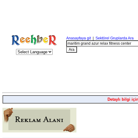
Anasayfaya git
|
Sektörel Gruplarda Ara
Detaylı bilgi içi