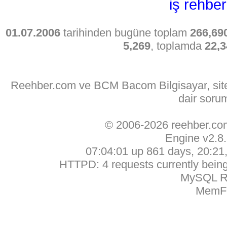
iş rehber
01.07.2006
tarihinden bugüne toplam
266,69
5,269
, toplamda
22,3
Reehber.com ve BCM Bacom Bilgisayar, sitede
dair soru
© 2006-2026 reehber.c
Engine v2.8
07:04:01 up 861 days, 20:21, 
HTTPD: 4 requests currently being 
MySQL Ru
MemFr