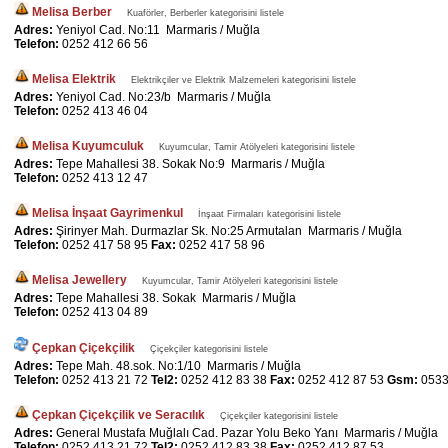
Melisa Berber
Kuaförler, Berberler kategorisini listele
Adres:
Yeniyol Cad. No:11 Marmaris / Muğla
Telefon:
0252 412 66 56
Melisa Elektrik
Elektrikçiler ve Elektrik Malzemeleri kategorisini listele
Adres:
Yeniyol Cad. No:23/b Marmaris / Muğla
Telefon:
0252 413 46 04
Melisa Kuyumculuk
Kuyumcular, Tamir Atölyeleri kategorisini listele
Adres:
Tepe Mahallesi 38. Sokak No:9 Marmaris / Muğla
Telefon:
0252 413 12 47
Melisa İnşaat Gayrimenkul
İnşaat Firmaları kategorisini listele
Adres:
Şirinyer Mah. Durmazlar Sk. No:25 Armutalan Marmaris / Muğla
Telefon:
0252 417 58 95
Fax:
0252 417 58 96
Melisa Jewellery
Kuyumcular, Tamir Atölyeleri kategorisini listele
Adres:
Tepe Mahallesi 38. Sokak Marmaris / Muğla
Telefon:
0252 413 04 89
Çepkan Çiçekçilik
Çiçekçiler kategorisini listele
Adres:
Tepe Mah. 48.sok. No:1/10 Marmaris / Muğla
Telefon:
0252 413 21 72
Tel2:
0252 412 83 38
Fax:
0252 412 87 53
Gsm:
0533
Çepkan Çiçekçilik ve Seracılık
Çiçekçiler kategorisini listele
Adres:
General Mustafa Muğlalı Cad. Pazar Yolu Beko Yanı Marmaris / Muğla
Telefon:
0252 413 21 72
Tel2:
0252 412 83 38
Fax:
0252 412 87 53