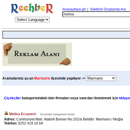
Anasayfaya git
|
Sektörel Gruplarda Ara
Aramalarınız şu an
Marmaris
ilçesinde yapılıyor ->
Çiçekçiler
kategorisindeki tüm firmaları veya satıcıları listelemek için
tıklayı
Melisa Eczanesi
Eczaneler kategorisini listele
Adres:
Cumhuriyet Mah. Atatürk Bulvarı No:101/a Beldibi Marmaris / Muğla
Telefon:
0252 419 16 69