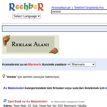
Anasayfaya git
|
Sektörel Gruplarda Ara
Aramalarınız şu an
Marmaris
ilçesinde yapılıyor ->
"
misine
" için tahmini sonuçlar listeleniyor...
Av Malzemeleri
kategorisindeki tüm firmaları veya satıcıları listelemek için
t
Spot Balık ve Av Malzemeleri
Av Malzemeleri kategorisini listele
Adres:
Tepe Mah. 33. Sok. Yaşar Apt. No: 55/f Marmaris / Muğla