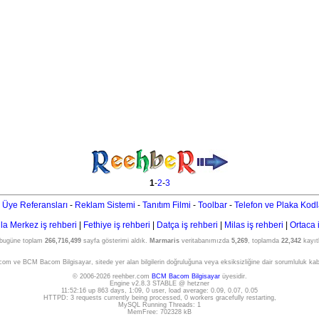
1
-
2
-
3
 Üye Referansları
-
Reklam Sistemi
-
Tanıtım Filmi
-
Toolbar
-
Telefon ve Plaka Kodl
a Merkez iş rehberi
|
Fethiye iş rehberi
|
Datça iş rehberi
|
Milas iş rehberi
|
Ortaca 
 bugüne toplam
266,716,499
sayfa gösterimi aldık.
Marmaris
veritabanımızda
5,269
, toplamda
22,342
kayıtl
om ve BCM Bacom Bilgisayar, sitede yer alan bilgilerin doğruluğuna veya eksiksizliğine dair sorumluluk ka
© 2006-2026 reehber.com
BCM Bacom Bilgisayar
üyesidir.
Engine v2.8.3 STABLE @ hetzner
11:52:16 up 863 days, 1:09, 0 user, load average: 0.09, 0.07, 0.05
HTTPD: 3 requests currently being processed, 0 workers gracefully restarting,
MySQL Running Threads: 1
MemFree: 702328 kB