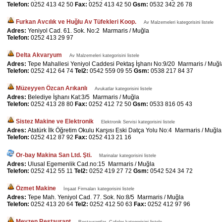
Telefon:
0252 413 42 50
Fax:
0252 413 42 50
Gsm:
0532 342 26 78
Furkan Avcılık ve Huğlu Av Tüfekleri Koop.
Av Malzemeleri kategorisini listele
Adres:
Yeniyol Cad. 61. Sok. No:2 Marmaris / Muğla
Telefon:
0252 413 29 97
Delta Akvaryum
Av Malzemeleri kategorisini listele
Adres:
Tepe Mahallesi Yeniyol Caddesi Pektaş İşhanı No:9/20 Marmaris / Muğl
Telefon:
0252 412 64 74
Tel2:
0542 559 09 55
Gsm:
0538 217 84 37
Müzeyyen Özcan Arıkanlı
Avukatlar kategorisini listele
Adres:
Belediye İşhanı Kat:3/5 Marmaris / Muğla
Telefon:
0252 413 28 80
Fax:
0252 412 72 50
Gsm:
0533 816 05 43
Sistez Makine ve Elektronik
Elektronik Servisi kategorisini listele
Adres:
Atatürk İlk Öğretim Okulu Karşısı Eski Datça Yolu No:4 Marmaris / Muğla
Telefon:
0252 412 87 92
Fax:
0252 413 21 16
Or-bay Makina San Ltd. Şti.
Marinalar kategorisini listele
Adres:
Ulusal Egemenlik Cad.no:15 Marmaris / Muğla
Telefon:
0252 412 55 11
Tel2:
0252 419 27 72
Gsm:
0542 524 34 72
Özmet Makine
İnşaat Firmaları kategorisini listele
Adres:
Tepe Mah. Yeniyol Cad. 77. Sok. No:8/5 Marmaris / Muğla
Telefon:
0252 413 20 64
Tel2:
0252 412 50 63
Fax:
0252 412 97 96
Meyzen Restaurant