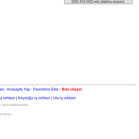
arı
-
Anasayfa Yap
-
Favorilere Ekle
-
Bize Ulaşın
iş rehberi
|
Köyceğiz iş rehberi
|
Ula iş rehberi
ı işyeri bulunmaktadır.
bul etmez.