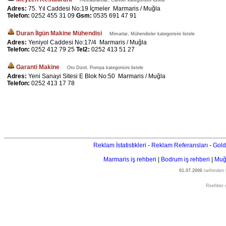
Restaurantlar, Cafeler kategorisini listele
Adres:
75. Yıl Caddesi No:19 İçmeler Marmaris / Muğla
Telefon:
0252 455 31 09
Gsm:
0535 691 47 91
Duran İlgün Makine Mühendisi
Mimarlar, Mühendisler kategorisini listele
Adres:
Yeniyol Caddesi No:17/4 Marmaris / Muğla
Telefon:
0252 412 79 25
Tel2:
0252 413 51 27
Garanti Makine
Oto Dizel, Pompa kategorisini listele
Adres:
Yeni Sanayi Sitesi E Blok No:50 Marmaris / Muğla
Telefon:
0252 413 17 78
Reklam İstatistikleri
-
Reklam Referansları
-
Gold
Marmaris iş rehberi
|
Bodrum iş rehberi
|
Muğl
01.07.2006
tarihinden
Reehber.c