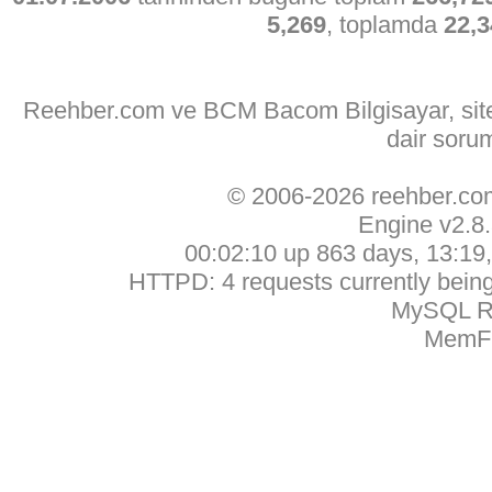
5,269
, toplamda
22,3
Reehber.com ve BCM Bacom Bilgisayar, sitede
dair soru
© 2006-2026 reehber.c
Engine v2.8
00:02:10 up 863 days, 13:19, 
HTTPD: 4 requests currently being 
MySQL Ru
MemFr