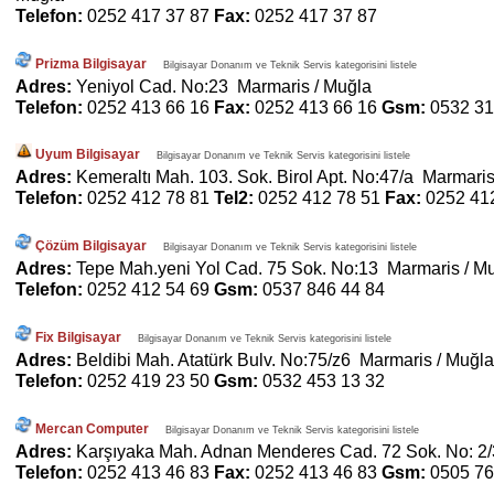
Telefon:
0252 417 37 87
Fax:
0252 417 37 87
Prizma Bilgisayar
Bilgisayar Donanım ve Teknik Servis kategorisini listele
Adres:
Yeniyol Cad. No:23 Marmaris / Muğla
Telefon:
0252 413 66 16
Fax:
0252 413 66 16
Gsm:
0532 31
Uyum Bilgisayar
Bilgisayar Donanım ve Teknik Servis kategorisini listele
Adres:
Kemeraltı Mah. 103. Sok. Birol Apt. No:47/a Marmaris
Telefon:
0252 412 78 81
Tel2:
0252 412 78 51
Fax:
0252 41
Çözüm Bilgisayar
Bilgisayar Donanım ve Teknik Servis kategorisini listele
Adres:
Tepe Mah.yeni Yol Cad. 75 Sok. No:13 Marmaris / M
Telefon:
0252 412 54 69
Gsm:
0537 846 44 84
Fix Bilgisayar
Bilgisayar Donanım ve Teknik Servis kategorisini listele
Adres:
Beldibi Mah. Atatürk Bulv. No:75/z6 Marmaris / Muğla
Telefon:
0252 419 23 50
Gsm:
0532 453 13 32
Mercan Computer
Bilgisayar Donanım ve Teknik Servis kategorisini listele
Adres:
Karşıyaka Mah. Adnan Menderes Cad. 72 Sok. No: 2/
Telefon:
0252 413 46 83
Fax:
0252 413 46 83
Gsm:
0505 76