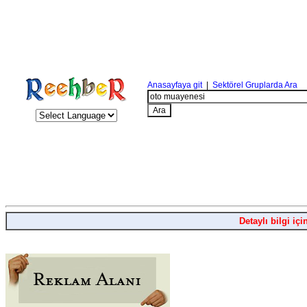
Anasayfaya git
|
Sektörel Gruplarda Ara
Detaylı bilgi içi