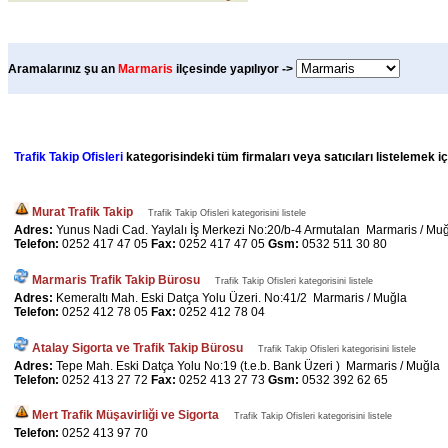
Aramalarınız şu an
Marmaris
ilçesinde yapılıyor ->
Trafik Takip Ofisleri
kategorisindeki tüm firmaları veya satıcıları listelemek i
Murat Trafik Takip
Trafik Takip Ofisleri kategorisini listele
Adres:
Yunus Nadi Cad. Yaylalı İş Merkezi No:20/b-4 Armutalan Marmaris / Mu
Telefon:
0252 417 47 05
Fax:
0252 417 47 05
Gsm:
0532 511 30 80
Marmaris Trafik Takip Bürosu
Trafik Takip Ofisleri kategorisini listele
Adres:
Kemeraltı Mah. Eski Datça Yolu Üzeri. No:41/2 Marmaris / Muğla
Telefon:
0252 412 78 05
Fax:
0252 412 78 04
Atalay Sigorta ve Trafik Takip Bürosu
Trafik Takip Ofisleri kategorisini listele
Adres:
Tepe Mah. Eski Datça Yolu No:19 (t.e.b. Bank Üzeri ) Marmaris / Muğla
Telefon:
0252 413 27 72
Fax:
0252 413 27 73
Gsm:
0532 392 62 65
Mert Trafik Müşavirliği ve Sigorta
Trafik Takip Ofisleri kategorisini listele
Telefon:
0252 413 97 70