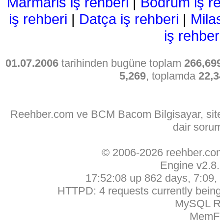
Marmaris iş rehberi
|
Bodrum iş re
iş rehberi
|
Datça iş rehberi
|
Mila
iş rehber
01.07.2006
tarihinden bugüne toplam
266,69
5,269
, toplamda
22,3
Reehber.com ve BCM Bacom Bilgisayar, sitede
dair soru
© 2006-2026 reehber.c
Engine v2.8
17:52:08 up 862 days, 7:09, 
HTTPD: 4 requests currently being 
MySQL Ru
MemFr