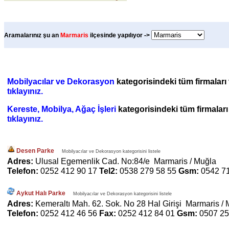
Aramalarınız şu an
Marmaris
ilçesinde yapılıyor ->
Mobilyacılar ve Dekorasyon
kategorisindeki tüm firmaları v
tıklayınız.
Kereste, Mobilya, Ağaç İşleri
kategorisindeki tüm firmaları 
tıklayınız.
Desen Parke
Mobilyacılar ve Dekorasyon kategorisini listele
Adres:
Ulusal Egemenlik Cad. No:84/e Marmaris / Muğla
Telefon:
0252 412 90 17
Tel2:
0538 279 58 55
Gsm:
0542 71
Aykut Halı Parke
Mobilyacılar ve Dekorasyon kategorisini listele
Adres:
Kemeraltı Mah. 62. Sok. No 28 Hal Girişi Marmaris /
Telefon:
0252 412 46 56
Fax:
0252 412 84 01
Gsm:
0507 25