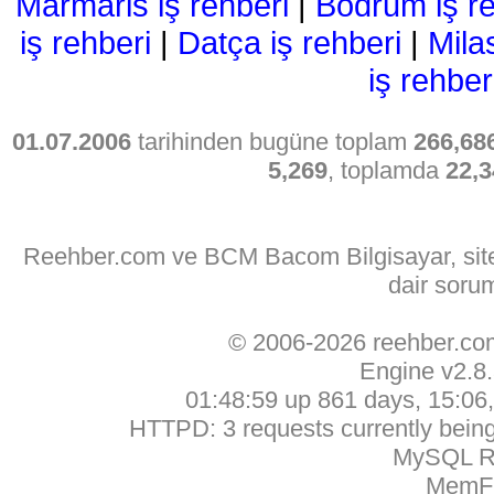
Marmaris iş rehberi
|
Bodrum iş re
iş rehberi
|
Datça iş rehberi
|
Mila
iş rehber
01.07.2006
tarihinden bugüne toplam
266,68
5,269
, toplamda
22,3
Reehber.com ve BCM Bacom Bilgisayar, sitede
dair soru
© 2006-2026 reehber.c
Engine v2.8
01:48:59 up 861 days, 15:06, 
HTTPD: 3 requests currently being 
MySQL Ru
MemFr