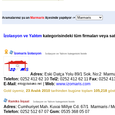
Aramalarınız şu an
Marmaris
ilçesinde yapılıyor ->
İzolasyon ve Yalıtım
kategorisindeki tüm firmaları veya satı
İzomaris İzolasyon
İzolasyon ve Yalıtım kategorisini listele
Adres:
Eski Datça Yolu 89/1 Sok. No:2 Marma
Telefon:
0252 412 62 10
Tel2:
0252 412 62 11
Fax:
0252 41
E-Mail:
|
Web:
www.izomaris.com
Gold üyemiz,
23 Aralık 2010
tarihinden bugüne toplam
105,218
göst
Ramiks İnşaat
İzolasyon ve Yalıtım kategorisini listele
Adres:
Cumhuriyet Mah. Kuvai Millye Cd. 67/1 Marmaris / M
Telefon:
0252 512 67 07
Gsm:
0535 368 05 07