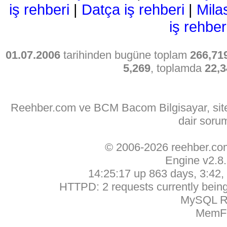
iş rehberi
|
Datça iş rehberi
|
Mila
iş rehber
01.07.2006
tarihinden bugüne toplam
266,71
5,269
, toplamda
22,3
Reehber.com ve BCM Bacom Bilgisayar, sitede
dair soru
© 2006-2026 reehber.c
Engine v2.8
14:25:17 up 863 days, 3:42, 
HTTPD: 2 requests currently being 
MySQL Ru
MemFr