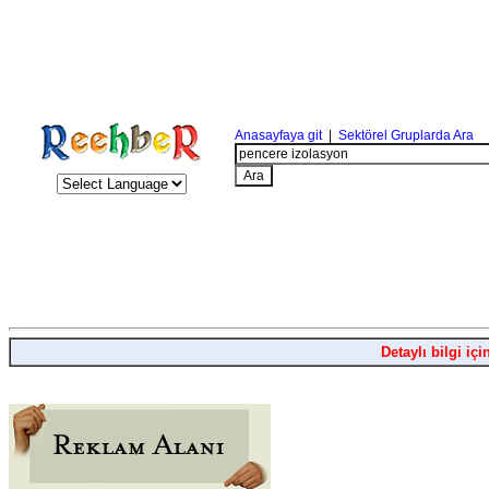
Anasayfaya git
|
Sektörel Gruplarda Ara
Detaylı bilgi içi