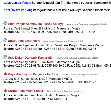
İzolasyon ve Yalıtım
kategorisindeki tüm firmaları veya satıcıları listelemek i
Kapı Üretim ve Satış
kategorisindeki tüm firmaları veya satıcıları listelemek 
Gülal Panjur Alüminyum Plastik Sanayi
Aluminyum Doğrama kategorisini listele
Adres:
Yeni Sanayi Sitesi E Blok No: 6 Marmaris / Muğla
Telefon:
0532 482 75 63
Tel2:
0536 760 11 60
Fax:
0252 413 14 22
Utku Cephe Sistemleri
Aluminyum Doğrama kategorisini listele
Adres:
Ulusal Egemenlik Cad. No: 40 Vakıfbank Karşısı Marmaris / Muğla
Telefon:
0252 412 67 40
Fax:
0252 412 67 41
Gsm:
0545 567 03 96
Uslu Dekor Otomatik Panjur Sist
Aluminyum Doğrama kategorisini listele
Adres:
Ata Sanayi Sitesi D Blok No:11 Marmaris / Muğla
Telefon:
0252 419 23 68
Tel2:
0555 800 36 21
Fax:
0252 419 23 68
Gsm:
0543
Kaya Alüminyum Panjur ve Ferforje
Demir Doğrama kategorisini listele
Adres:
S. S. Sanayi Sitesi No:38 Marmaris / Muğla
Telefon:
0252 412 87 54
Fax:
0252 412 87 58
Gsm:
0533 388 91 77
Kartal Alüminyum Panjur
Demir Doğrama kategorisini listele
Adres:
Armutalan Sinan Mah. No:448 Marmaris / Muğla
Telefon:
0252 417 12 41
Gsm:
0543 430 07 84