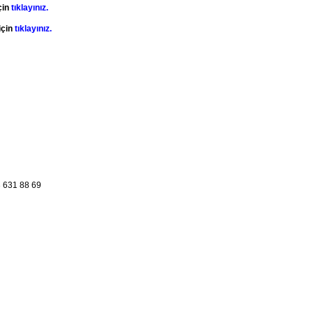
çin
tıklayınız.
için
tıklayınız.
 631 88 69