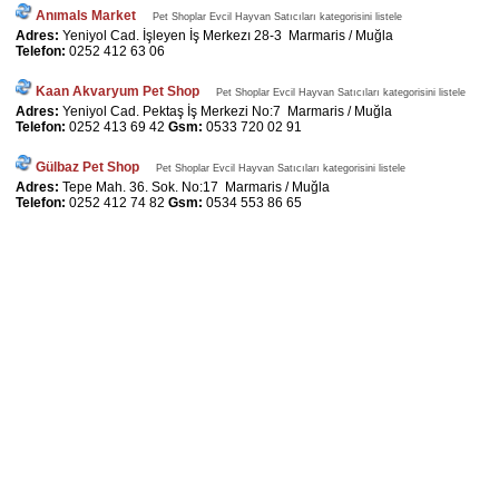
Anımals Market
Pet Shoplar Evcil Hayvan Satıcıları kategorisini listele
Adres:
Yeniyol Cad. İşleyen İş Merkezı 28-3 Marmaris / Muğla
Telefon:
0252 412 63 06
Kaan Akvaryum Pet Shop
Pet Shoplar Evcil Hayvan Satıcıları kategorisini listele
Adres:
Yeniyol Cad. Pektaş İş Merkezi No:7 Marmaris / Muğla
Telefon:
0252 413 69 42
Gsm:
0533 720 02 91
Gülbaz Pet Shop
Pet Shoplar Evcil Hayvan Satıcıları kategorisini listele
Adres:
Tepe Mah. 36. Sok. No:17 Marmaris / Muğla
Telefon:
0252 412 74 82
Gsm:
0534 553 86 65