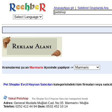
Anasayfaya git
|
Sektörel Gruplarda Ara
Aramalarınız şu an
Marmaris
ilçesinde yapılıyor ->
Pet Shoplar Evcil Hayvan Satıcıları
kategorisindeki tüm firmaları veya satıcıl
Yakal Petshop
Pet Shoplar Evcil Hayvan Satıcıları kategorisini listele
Adres:
General Mustafa Muğlalı Cad. No:35 Marmaris / Muğla
Telefon:
0252 412 44 94
Gsm:
0532 452 10 14