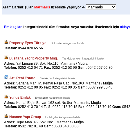
Aramalarınız şu an
Marmaris
ilçesinde yapılıyor ->
Emlakçılar
kategorisindeki tüm firmaları veya satıcıları listelemek için
tıklayı
Property Eyes Türkiye
Doktorlar kategorisini listele
Telefon:
0544 820 65 56
Lusitana Yacht Property Mng.
Yat Malzemeleri kategorisini listele
Adres:
Yat Limanı 39. Sok. No:116 Marmaris / Muğla
Telefon:
0252 412 04 71
Fax:
0252 412 53 96
Gsm:
0542 567 06 80
Artı Real Estate
Emlakçılar kategorisini listele
Adres:
Sarıana Mah. M. Kemal Paşa Cad. No:10/3 Marmaris / Muğla
Telefon:
0252 412 00 05
Fax:
0252 412 00 35
Gsm:
0507 999 30 48
Yunus Emlak
Emlakçılar kategorisini listele
Adres:
Kemal Elgin Bulvarı 162.sok No:8/a Marmaris / Muğla
Telefon:
0252 413 70 14
Tel2:
0252 413 70 15
Fax:
0252 413 70 19
Gsm:
0542
Nuance Yapı Group
Emlakçılar kategorisini listele
Adres:
Tepe Mah. 46. Sok. No:1 Marmaris / Muğla
Telefon:
0532 782 01 49
Gsm:
0538 643 83 00