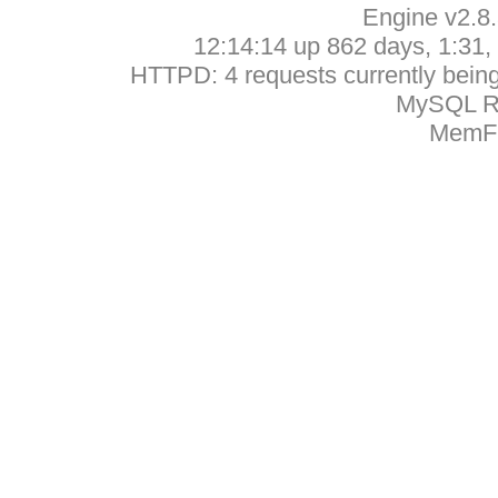
Engine v2.8
12:14:14 up 862 days, 1:31, 
HTTPD: 4 requests currently being 
MySQL Ru
MemFr