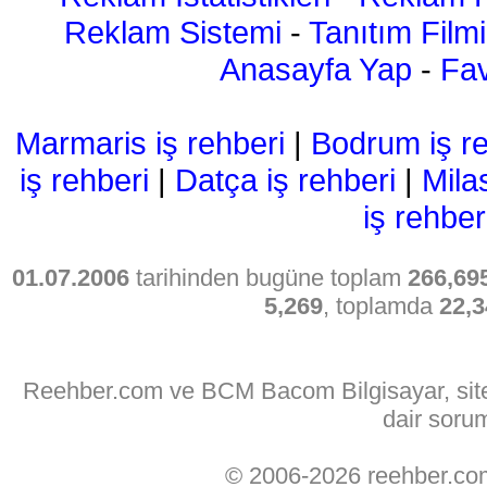
Reklam Sistemi
-
Tanıtım Filmi
Anasayfa Yap
-
Fav
Marmaris iş rehberi
|
Bodrum iş re
iş rehberi
|
Datça iş rehberi
|
Mila
iş rehber
01.07.2006
tarihinden bugüne toplam
266,69
5,269
, toplamda
22,3
Reehber.com ve BCM Bacom Bilgisayar, sitede
dair soru
© 2006-2026 reehber.c