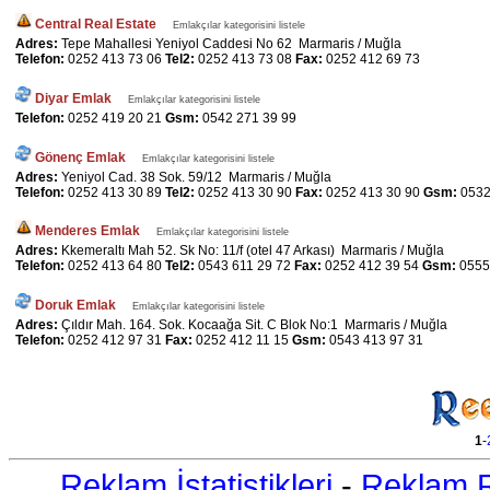
Central Real Estate
Emlakçılar kategorisini listele
Adres:
Tepe Mahallesi Yeniyol Caddesi No 62 Marmaris / Muğla
Telefon:
0252 413 73 06
Tel2:
0252 413 73 08
Fax:
0252 412 69 73
Diyar Emlak
Emlakçılar kategorisini listele
Telefon:
0252 419 20 21
Gsm:
0542 271 39 99
Gönenç Emlak
Emlakçılar kategorisini listele
Adres:
Yeniyol Cad. 38 Sok. 59/12 Marmaris / Muğla
Telefon:
0252 413 30 89
Tel2:
0252 413 30 90
Fax:
0252 413 30 90
Gsm:
0532
Menderes Emlak
Emlakçılar kategorisini listele
Adres:
Kkemeraltı Mah 52. Sk No: 11/f (otel 47 Arkası) Marmaris / Muğla
Telefon:
0252 413 64 80
Tel2:
0543 611 29 72
Fax:
0252 412 39 54
Gsm:
0555
Doruk Emlak
Emlakçılar kategorisini listele
Adres:
Çıldır Mah. 164. Sok. Kocaağa Sit. C Blok No:1 Marmaris / Muğla
Telefon:
0252 412 97 31
Fax:
0252 412 11 15
Gsm:
0543 413 97 31
1
-
Reklam İstatistikleri
-
Reklam R