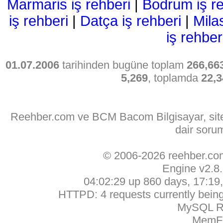
Marmaris iş rehberi
|
Bodrum iş re
iş rehberi
|
Datça iş rehberi
|
Mila
iş rehber
01.07.2006
tarihinden bugüne toplam
266,66
5,269
, toplamda
22,3
Reehber.com ve BCM Bacom Bilgisayar, sitede
dair soru
© 2006-2026 reehber.c
Engine v2.8
04:02:29 up 860 days, 17:19, 
HTTPD: 4 requests currently being 
MySQL Ru
MemFr