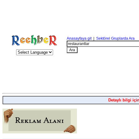
Anasayfaya git
|
Sektörel Gruplarda Ara
Detaylı bilgi içi