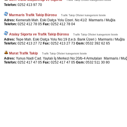
Trafik Takip Ofisleri kategorisini listele
Telefon:
0252 413 97 70
Marmaris Trafik Takip Bürosu
Trafik Takip Ofisleri kategorisini listele
Adres:
Kemeraltı Mah. Eski Datça Yolu Üzeri. No:41/2 Marmaris / Muğla
Telefon:
0252 412 78 05
Fax:
0252 412 78 04
Atalay Sigorta ve Trafik Takip Bürosu
Trafik Takip Ofisleri kategorisini listele
Adres:
Tepe Mah. Eski Datça Yolu No:19 (t.e.b. Bank Üzeri ) Marmaris / Muğla
Telefon:
0252 413 27 72
Fax:
0252 413 27 73
Gsm:
0532 392 62 65
Murat Trafik Takip
Trafik Takip Ofisleri kategorisini listele
Adres:
Yunus Nadi Cad. Yaylalı İş Merkezi No:20/b-4 Armutalan Marmaris / Mu
Telefon:
0252 417 47 05
Fax:
0252 417 47 05
Gsm:
0532 511 30 80