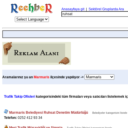
Anasayfaya git
|
Sektörel Gruplarda Ara
Aramalarınız şu an
Marmaris
ilçesinde yapılıyor ->
Trafik Takip Ofisleri
kategorisindeki tüm firmaları veya satıcıları listelemek i
Marmaris Belediyesi Ruhsat Denetim Müdürlüğü
Belediyeler kategorisini listele
Telefon:
0252 412 93 34
Mert Trafik Müşavirliği ve Sigorta