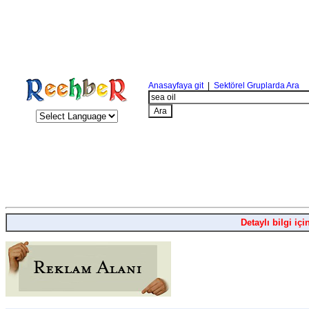
Anasayfaya git
|
Sektörel Gruplarda Ara
Detaylı bilgi içi