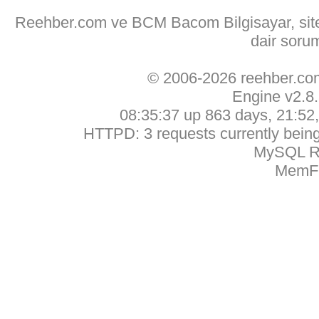
Reehber.com ve BCM Bacom Bilgisayar, sitede
dair soru
© 2006-2026 reehber.c
Engine v2.8
08:35:37 up 863 days, 21:52, 
HTTPD: 3 requests currently being 
MySQL Ru
MemFr