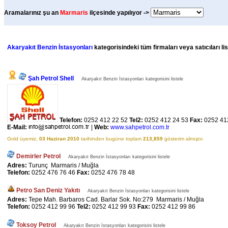
Aramalarınız şu an
Marmaris
ilçesinde yapılıyor ->
Akaryakıt Benzin İstasyonları
kategorisindeki tüm firmaları veya satıcıları li
Şah Petrol Shell
Akaryakıt Benzin İstasyonları kategorisini listele
Telefon:
0252 412 22 52
Tel2:
0252 412 24 53
Fax:
0252 41
E-Mail:
|
Web:
www.sahpetrol.com.tr
Gold üyemiz,
03 Haziran 2010
tarihinden bugüne toplam
213,859
gösterim almıştır.
Demirler Petrol
Akaryakıt Benzin İstasyonları kategorisini listele
Adres:
Turunç Marmaris / Muğla
Telefon:
0252 476 76 46
Fax:
0252 476 78 48
Petro San Deniz Yakıtı
Akaryakıt Benzin İstasyonları kategorisini listele
Adres:
Tepe Mah. Barbaros Cad. Barlar Sok. No:279 Marmaris / Muğla
Telefon:
0252 412 99 96
Tel2:
0252 412 99 93
Fax:
0252 412 99 86
Toksoy Petrol
Akaryakıt Benzin İstasyonları kategorisini listele