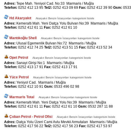
Adres:
Tepe Mah. Yeniyol Cad. No:33 Marmaris / Muğla
Telefon:
0252 412 13 95
Tel2:
0252 413 09 69
Fax:
0252 412 39 90
Gsm:
0533
Hd Akaryakıt
Akaryakıt Benzin İstasyonları kategorisini listele
Adres:
Kemeraltı Mah. Yeni Datça Yolu Bulvarı No:39 Marmaris / Muğla
Telefon:
0252 412 61 11
Fax:
0252 412 61 10
Mantıkoğlu Shell
Akaryakıt Benzin İstasyonları kategorisini listele
Adres:
Ulusal Egemenlik Bulvarı No:72 Marmaris / Muğla
Telefon:
0252 412 74 25
Tel2:
0252 413 51 15
Fax:
0252 413 52 34
Opet Petrol
Akaryakıt Benzin İstasyonları kategorisini listele
Adres:
Sanayi Girişi No:1 Marmaris / Muğla
Telefon:
0252 413 17 91
Fax:
0252 413 17 91
Yüce Petrol
Akaryakıt Benzin İstasyonları kategorisini listele
Adres:
Yeniyol Cad. Marmaris / Muğla
Telefon:
0252 412 10 91
Gsm:
0533 496 02 98
Marmaris Total
Akaryakıt Benzin İstasyonları kategorisini listele
Adres:
Kemeraltı Mah. Yeni Datça Yolu No:39 Marmaris / Muğla
Telefon:
0252 412 61 11
Fax:
0252 412 61 10
Gsm:
0532 287 11 88
Çoban Petrol - Petrol Ofisi
Akaryakıt Benzin İstasyonları kategorisini listele
Adres:
Datça Yolu Üzeri Cami Avlu Mevkii Armutalan Marmaris / Muğla
Telefon:
0252 417 56 22
Tel2:
0252 417 56 23
Fax:
0252 417 53 97