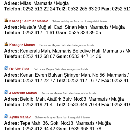
Adres:
Milas Marmaris / Muğla
Telefon:
0252 513 22 24
Tel2:
0532 265 63 20
Fax:
0252 51
Kardeş Selimler Manav
Sebze ve Meyve Satıcıları kategorisini listele
Adres:
Mustafa Muğlalı Cad. Sinan Mah Marmaris / Muğla
Telefon:
0252 417 11 61
Gsm:
0535 333 39 05
Karagöz Manav
Sebze ve Meyve Satıcıları kategorisini listele
Adres:
Kemeraltı Mah. Marmaris Belediye Hali Marmaris / M
Telefon:
0252 412 68 67
Gsm:
0533 447 14 36
Öz Site Gıda
Sebze ve Meyve Satıcıları kategorisini listele
Adres:
Kenan Evren Bulvarı Şirinyer Mah. No:56 Marmaris /
Telefon:
0252 417 22 77
Tel2:
0252 417 16 77
Fax:
0252 41
4 Mevsim Manav
Sebze ve Meyve Satıcıları kategorisini listele
Adres:
Beldibi Mah. Atatürk Bulv. No:83 Marmaris / Muğla
Telefon:
0252 419 21 41
Tel2:
0533 349 70 49
Fax:
0252 41
Aydın Manav
Sebze ve Meyve Satıcıları kategorisini listele
Adres:
Tepe Mah. 36. Sok. No:18 Marmaris / Muğla
Telefon:
0252 412 94 42
Gsm:
0539 968 91 78