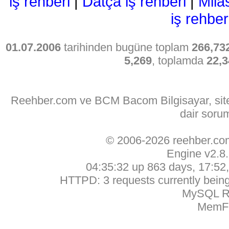
iş rehberi
|
Datça iş rehberi
|
Mila
iş rehber
01.07.2006
tarihinden bugüne toplam
266,73
5,269
, toplamda
22,3
Reehber.com ve BCM Bacom Bilgisayar, sitede
dair soru
© 2006-2026 reehber.c
Engine v2.8
04:35:32 up 863 days, 17:52, 
HTTPD: 3 requests currently being 
MySQL Ru
MemFr