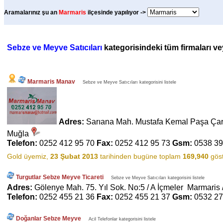
Aramalarınız şu an
Marmaris
ilçesinde yapılıyor ->
Sebze ve Meyve Satıcıları
kategorisindeki tüm firmaları vey
Marmaris Manav
Sebze ve Meyve Satıcıları kategorisini listele
Adres:
Sarıana Mah. Mustafa Kemal Paşa Çar
Muğla
Telefon:
0252 412 95 70
Fax:
0252 412 95 73
Gsm:
0538 39
Gold üyemiz,
23 Şubat 2013
tarihinden bugüne toplam
169,940
göst
Turgutlar Sebze Meyve Ticareti
Sebze ve Meyve Satıcıları kategorisini listele
Adres:
Gölenye Mah. 75. Yıl Sok. No:5 / A İçmeler Marmaris 
Telefon:
0252 455 21 36
Fax:
0252 455 21 37
Gsm:
0532 27
Doğanlar Sebze Meyve
Acil Telefonlar kategorisini listele