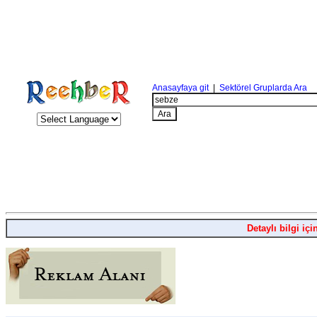
Anasayfaya git
|
Sektörel Gruplarda Ara
Detaylı bilgi içi