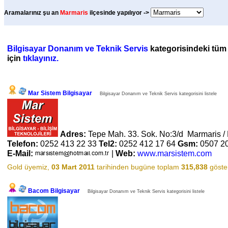
Aramalarınız şu an
Marmaris
ilçesinde yapılıyor ->
Bilgisayar Donanım ve Teknik Servis
kategorisindeki tüm f
için
tıklayınız.
Mar Sistem Bilgisayar
Bilgisayar Donanım ve Teknik Servis kategorisini listele
Adres:
Tepe Mah. 33. Sok. No:3/d Marmaris 
Telefon:
0252 413 22 33
Tel2:
0252 412 17 64
Gsm:
0507 2
E-Mail:
|
Web:
www.marsistem.com
Gold üyemiz,
03 Mart 2011
tarihinden bugüne toplam
315,838
göster
Bacom Bilgisayar
Bilgisayar Donanım ve Teknik Servis kategorisini listele