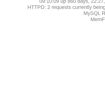
09:10:09 up 860 days, 22:27, 
HTTPD: 2 requests currently being 
MySQL Ru
MemFr