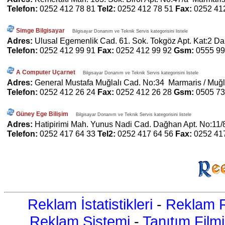
Telefon:
0252 412 78 81
Tel2:
0252 412 78 51
Fax:
0252 41
Simge Bilgisayar
Bilgisayar Donanım ve Teknik Servis kategorisini listele
Adres:
Ulusal Egemenlik Cad. 61. Sok. Tokgöz Apt. Kat:2 Da
Telefon:
0252 412 99 91
Fax:
0252 412 99 92
Gsm:
0555 99
A Computer Uçarnet
Bilgisayar Donanım ve Teknik Servis kategorisini listele
Adres:
General Mustafa Muğlalı Cad. No:34 Marmaris / Muğ
Telefon:
0252 412 26 24
Fax:
0252 412 26 28
Gsm:
0505 73
Güney Ege Bilişim
Bilgisayar Donanım ve Teknik Servis kategorisini listele
Adres:
Hatipirimi Mah. Yunus Nadi Cad. Dağhan Apt. No:11/
Telefon:
0252 417 64 33
Tel2:
0252 417 64 56
Fax:
0252 41
Reklam İstatistikleri
-
Reklam R
Reklam Sistemi
-
Tanıtım Filmi