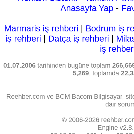
Anasayfa Yap
-
Fav
Marmaris iş rehberi
|
Bodrum iş re
iş rehberi
|
Datça iş rehberi
|
Mila
iş rehber
01.07.2006
tarihinden bugüne toplam
266,66
5,269
, toplamda
22,3
Reehber.com ve BCM Bacom Bilgisayar, sitede
dair soru
© 2006-2026 reehber.c
Engine v2.8