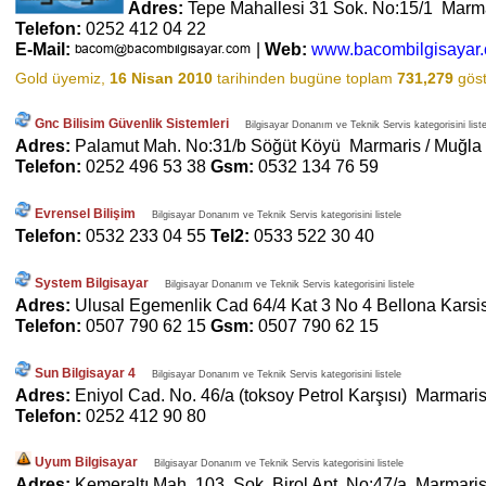
Adres:
Tepe Mahallesi 31 Sok. No:15/1 Marm
Telefon:
0252 412 04 22
E-Mail:
|
Web:
www.bacombilgisayar
Gold üyemiz,
16 Nisan 2010
tarihinden bugüne toplam
731,279
göst
Gnc Bilisim Güvenlik Sistemleri
Bilgisayar Donanım ve Teknik Servis kategorisini liste
Adres:
Palamut Mah. No:31/b Söğüt Köyü Marmaris / Muğla
Telefon:
0252 496 53 38
Gsm:
0532 134 76 59
Evrensel Bilişim
Bilgisayar Donanım ve Teknik Servis kategorisini listele
Telefon:
0532 233 04 55
Tel2:
0533 522 30 40
System Bilgisayar
Bilgisayar Donanım ve Teknik Servis kategorisini listele
Adres:
Ulusal Egemenlik Cad 64/4 Kat 3 No 4 Bellona Karsi
Telefon:
0507 790 62 15
Gsm:
0507 790 62 15
Sun Bilgisayar 4
Bilgisayar Donanım ve Teknik Servis kategorisini listele
Adres:
Eniyol Cad. No. 46/a (toksoy Petrol Karşısı) Marmaris
Telefon:
0252 412 90 80
Uyum Bilgisayar
Bilgisayar Donanım ve Teknik Servis kategorisini listele
Adres:
Kemeraltı Mah. 103. Sok. Birol Apt. No:47/a Marmaris