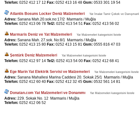
Telefon:
0252 412 17 12
Fax:
0252 413 16 48
Gsm:
0533 301 19 54
Atlantis Bosuns Locker Deniz Malzemeleri
Yat İmalat Tamir Çekek ve Danışmanlık 
Adres:
Sarıana Mah.20.sok.no:17/2 Marmaris / Muğla
Telefon:
0252 413 06 78
Tel2:
0252 413 54 51
Fax:
0252 413 56 02
Marmaris Deniz ve Yat Malzemeleri
Yat Malzemeleri kategorisini listele
Adres:
Sarıana Mah. 27.sok. No:8/1 Marmaris / Muğla
Telefon:
0252 413 15 80
Fax:
0252 413 15 81
Gsm:
0555 816 47 03
Şentürk Deniz Malzemeleri
Yat Malzemeleri kategorisini listele
Telefon:
0252 412 97 14
Tel2:
0252 413 54 00
Fax:
0252 412 68 41
Ege Marin Yat Elektrik Servisi ve Malzemeleri
Yat Malzemeleri kategorisini listele
Adres:
Sarıana Mahallesi Marina Caddesi 20. Sokak 25/1 Marmaris / Muğla
Telefon:
0252 412 60 40
Fax:
0252 412 32 45
Gsm:
0532 561 14 81
Donatan.com Yat Malzemeleri ve Donanımı
Yat Malzemeleri kategorisini listele
Adres:
229. Sokak No. 12 Marmaris / Muğla
Telefon:
0252 412 06 52