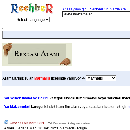
Anasayfaya git
|
Sektörel Gruplarda Ara
Aramalarınız şu an
Marmaris
ilçesinde yapılıyor ->
Yat Yelken İmalat ve Bakım
kategorisindeki tüm firmaları veya satıcıları list
Yat Malzemeleri
kategorisindeki tüm firmaları veya satıcıları listelemek için
t
Alev Yat Malzemeleri
Yat Malzemeleri kategorisini listele
Adres:
Sarıana Mah. 20.sok. No:3 Marmaris / Muğla