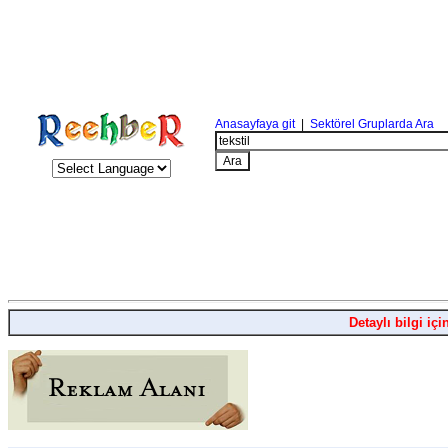
Anasayfaya git
|
Sektörel Gruplarda Ara
Detaylı bilgi içi