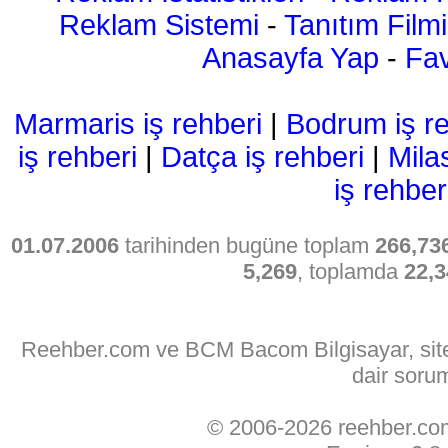
Reklam Sistemi
-
Tanıtım Filmi
Anasayfa Yap
-
Fav
Marmaris iş rehberi
|
Bodrum iş re
iş rehberi
|
Datça iş rehberi
|
Mila
iş rehber
01.07.2006
tarihinden bugüne toplam
266,73
5,269
, toplamda
22,3
Reehber.com ve BCM Bacom Bilgisayar, sitede
dair soru
© 2006-2026 reehber.c