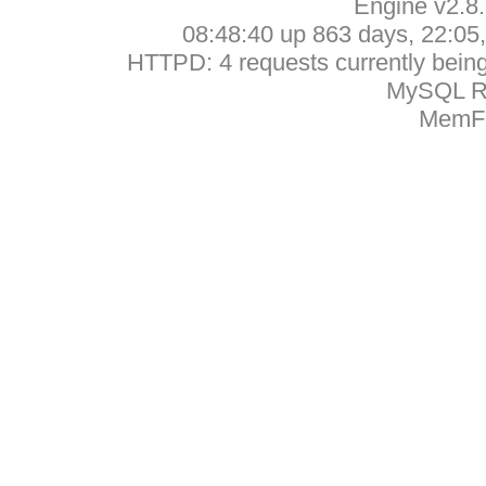
Engine v2.8
08:48:40 up 863 days, 22:05, 
HTTPD: 4 requests currently being 
MySQL Ru
MemFr