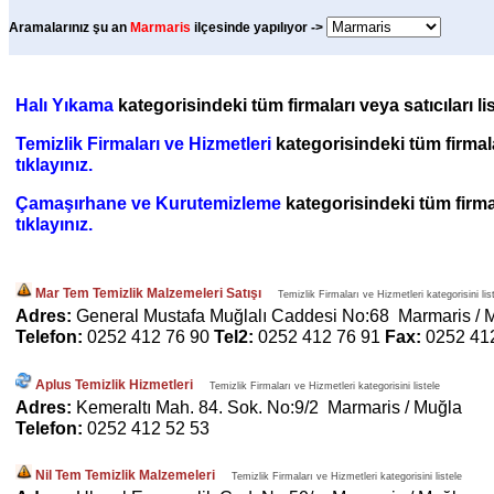
Aramalarınız şu an
Marmaris
ilçesinde yapılıyor ->
Halı Yıkama
kategorisindeki tüm firmaları veya satıcıları l
Temizlik Firmaları ve Hizmetleri
kategorisindeki tüm firmalar
tıklayınız.
Çamaşırhane ve Kurutemizleme
kategorisindeki tüm firmal
tıklayınız.
Mar Tem Temizlik Malzemeleri Satışı
Temizlik Firmaları ve Hizmetleri kategorisini lis
Adres:
General Mustafa Muğlalı Caddesi No:68 Marmaris / 
Telefon:
0252 412 76 90
Tel2:
0252 412 76 91
Fax:
0252 41
Aplus Temizlik Hizmetleri
Temizlik Firmaları ve Hizmetleri kategorisini listele
Adres:
Kemeraltı Mah. 84. Sok. No:9/2 Marmaris / Muğla
Telefon:
0252 412 52 53
Nil Tem Temizlik Malzemeleri
Temizlik Firmaları ve Hizmetleri kategorisini listele