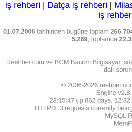
iş rehberi
|
Datça iş rehberi
|
Mila
iş rehber
01.07.2006
tarihinden bugüne toplam
266,70
5,269
, toplamda
22,3
Reehber.com ve BCM Bacom Bilgisayar, sitede
dair soru
© 2006-2026 reehber.c
Engine v2.8
23:15:47 up 862 days, 12:32, 
HTTPD: 3 requests currently being 
MySQL Ru
MemFr