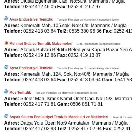
Adres:
Ulusal Egemenlik Cad. No:50/a Marmaris / Muğla
Telefon:
0252 412 46 05
Fax:
0252 412 67 97
Aysa Endüstriyel Temizlik
Temizlik Firmaları ve Hizmetleri kategorisini listele
Adres:
Kemeraltı Mah. 105.sok. No:46/b Marmaris / Muğla
Telefon:
0252 413 03 64
Tel2:
0535 380 96 36
Fax:
0252 41
Mehmet Gıda ve Temizlik Malzemeleri
Gıda Toptancıları kategorisini listele
Adres:
Atatürk Bulvarı Beldibi Belediyesi Kapalı Pazar Yeri 
Telefon:
0252 419 13 86
Fax:
0252 419 13 87
Aysa Endüstriyel Temizlik
Temizlik Firmaları ve Hizmetleri kategorisini listele
Adres:
Kemeraltı Mah. 124. Sok. No:40/6 Marmaris / Muğla
Telefon:
0252 413 03 64
Fax:
0252 413 03 64
Gsm:
0541 53
Mcs Temizlik
Temizlik Firmaları ve Hizmetleri kategorisini listele
Adres:
Siteler Mah. İsmek Kamil Öner Cad. No:15/2 Marmari
Telefon:
0252 417 71 81
Gsm:
0506 851 71 81
Aspak Sistem Endüstriyel Temizlik Maddeleri ve Makineleri
Temizlik Firmala
Adres:
Datça Yolu Üzeri No:9 Armutalan Marmaris / Muğla
Telefon:
0252 417 02 93
Tel2:
0252 417 02 94
Fax:
0252 41