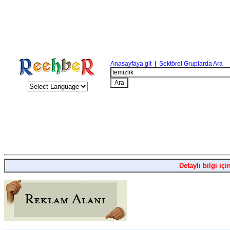
Anasayfaya git
|
Sektörel Gruplarda Ara
Detaylı bilgi içi