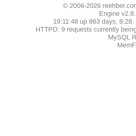
© 2006-2026 reehber.c
Engine v2.8
19:11:48 up 863 days, 8:28, 
HTTPD: 9 requests currently being 
MySQL Ru
MemFr