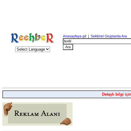
Anasayfaya git
|
Sektörel Gruplarda Ara
Detaylı bilgi içi