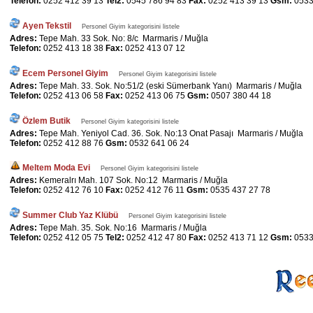
Telefon:
0252 412 39 13
Tel2:
0545 786 94 83
Fax:
0252 413 39 13
Gsm:
0533
Ayen Tekstil
Personel Giyim kategorisini listele
Adres:
Tepe Mah. 33 Sok. No: 8/c Marmaris / Muğla
Telefon:
0252 413 18 38
Fax:
0252 413 07 12
Ecem Personel Giyim
Personel Giyim kategorisini listele
Adres:
Tepe Mah. 33. Sok. No:51/2 (eski Sümerbank Yanı) Marmaris / Muğla
Telefon:
0252 413 06 58
Fax:
0252 413 06 75
Gsm:
0507 380 44 18
Özlem Butik
Personel Giyim kategorisini listele
Adres:
Tepe Mah. Yeniyol Cad. 36. Sok. No:13 Onat Pasajı Marmaris / Muğla
Telefon:
0252 412 88 76
Gsm:
0532 641 06 24
Meltem Moda Evi
Personel Giyim kategorisini listele
Adres:
Kemeralrı Mah. 107 Sok. No:12 Marmaris / Muğla
Telefon:
0252 412 76 10
Fax:
0252 412 76 11
Gsm:
0535 437 27 78
Summer Club Yaz Klübü
Personel Giyim kategorisini listele
Adres:
Tepe Mah. 35. Sok. No:16 Marmaris / Muğla
Telefon:
0252 412 05 75
Tel2:
0252 412 47 80
Fax:
0252 413 71 12
Gsm:
0533