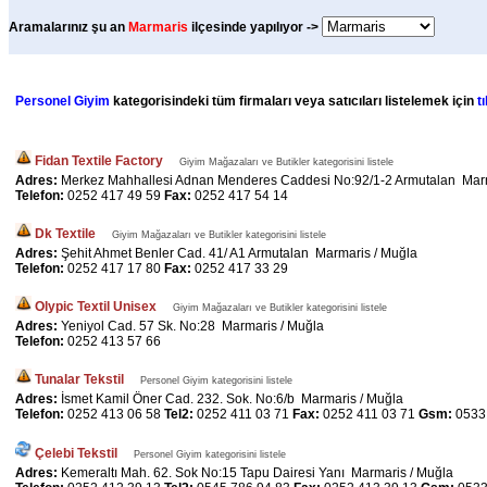
Aramalarınız şu an
Marmaris
ilçesinde yapılıyor ->
Personel Giyim
kategorisindeki tüm firmaları veya satıcıları listelemek için
t
Fidan Textile Factory
Giyim Mağazaları ve Butikler kategorisini listele
Adres:
Merkez Mahhallesi Adnan Menderes Caddesi No:92/1-2 Armutalan Marm
Telefon:
0252 417 49 59
Fax:
0252 417 54 14
Dk Textile
Giyim Mağazaları ve Butikler kategorisini listele
Adres:
Şehit Ahmet Benler Cad. 41/ A1 Armutalan Marmaris / Muğla
Telefon:
0252 417 17 80
Fax:
0252 417 33 29
Olypic Textil Unisex
Giyim Mağazaları ve Butikler kategorisini listele
Adres:
Yeniyol Cad. 57 Sk. No:28 Marmaris / Muğla
Telefon:
0252 413 57 66
Tunalar Tekstil
Personel Giyim kategorisini listele
Adres:
İsmet Kamil Öner Cad. 232. Sok. No:6/b Marmaris / Muğla
Telefon:
0252 413 06 58
Tel2:
0252 411 03 71
Fax:
0252 411 03 71
Gsm:
0533
Çelebi Tekstil
Personel Giyim kategorisini listele
Adres:
Kemeraltı Mah. 62. Sok No:15 Tapu Dairesi Yanı Marmaris / Muğla