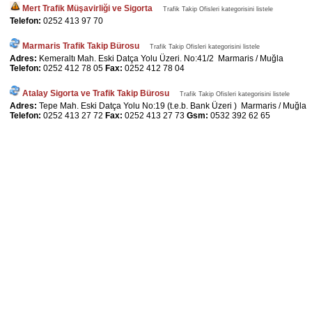
Mert Trafik Müşavirliği ve Sigorta
Trafik Takip Ofisleri kategorisini listele
Telefon:
0252 413 97 70
Marmaris Trafik Takip Bürosu
Trafik Takip Ofisleri kategorisini listele
Adres:
Kemeraltı Mah. Eski Datça Yolu Üzeri. No:41/2 Marmaris / Muğla
Telefon:
0252 412 78 05
Fax:
0252 412 78 04
Atalay Sigorta ve Trafik Takip Bürosu
Trafik Takip Ofisleri kategorisini listele
Adres:
Tepe Mah. Eski Datça Yolu No:19 (t.e.b. Bank Üzeri ) Marmaris / Muğla
Telefon:
0252 413 27 72
Fax:
0252 413 27 73
Gsm:
0532 392 62 65