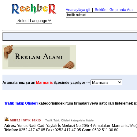
Anasayfaya git
|
Sektörel Gruplarda Ara
Aramalarınız şu an
Marmaris
ilçesinde yapılıyor ->
Trafik Takip Ofisleri
kategorisindeki tüm firmaları veya satıcıları listelemek i
Murat Trafik Takip
Trafik Takip Ofisleri kategorisini listele
Adres:
Yunus Nadi Cad. Yaylalı İş Merkezi No:20/b-4 Armutalan Marmaris / Mu
Telefon:
0252 417 47 05
Fax:
0252 417 47 05
Gsm:
0532 511 30 80