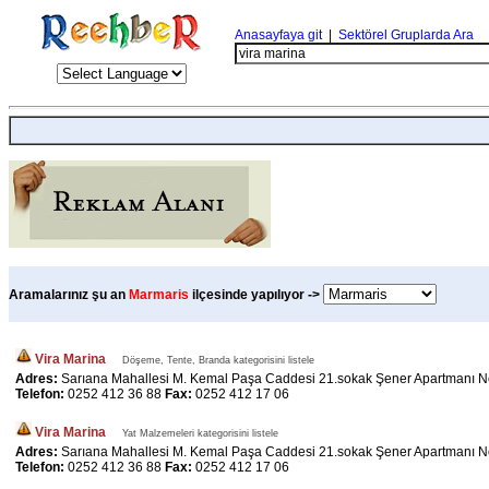
Anasayfaya git
|
Sektörel Gruplarda Ara
Aramalarınız şu an
Marmaris
ilçesinde yapılıyor ->
Vira Marina
Döşeme, Tente, Branda kategorisini listele
Adres:
Sarıana Mahallesi M. Kemal Paşa Caddesi 21.sokak Şener Apartmanı N
Telefon:
0252 412 36 88
Fax:
0252 412 17 06
Vira Marina
Yat Malzemeleri kategorisini listele
Adres:
Sarıana Mahallesi M. Kemal Paşa Caddesi 21.sokak Şener Apartmanı N
Telefon:
0252 412 36 88
Fax:
0252 412 17 06