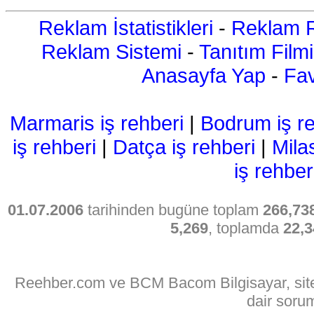
Reklam İstatistikleri
-
Reklam R
Reklam Sistemi
-
Tanıtım Filmi
Anasayfa Yap
-
Fav
Marmaris iş rehberi
|
Bodrum iş re
iş rehberi
|
Datça iş rehberi
|
Mila
iş rehber
01.07.2006
tarihinden bugüne toplam
266,73
5,269
, toplamda
22,3
Reehber.com ve BCM Bacom Bilgisayar, sitede
dair soru