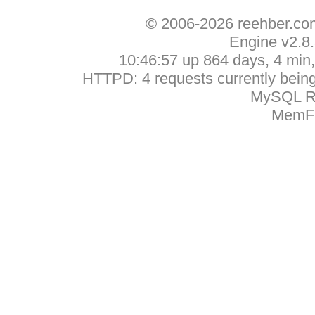
© 2006-2026 reehber.c
Engine v2.8
10:46:57 up 864 days, 4 min, 
HTTPD: 4 requests currently being 
MySQL Ru
MemFr