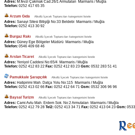
Adres:
M.fevzi Çakmak Cad.26/1 Armutalan Marmaris / Muğla
Telefon:
0252 417 65 35
Arzum Gıda
Alkollü İçecek Toptancıları kategorisini listele
Adres:
Sanayi Sitesi Bitişiği No:33 Beldebi Marmaris / Muğla
Telefon:
0252 413 30 92
Burgaz Rakı
Alkollü İçecek Toptancıları kategorisini listele
Adres:
Güney Ege Bölgeler Müdürü Marmaris / Muğla
Telefon:
0546 409 68 46
Arslan Ticaret
Alkollü İçecek Toptancıları kategorisini listele
Adres:
Yeniyol Caddesi No:65/4 Marmaris / Muğla
Telefon:
0252 412 83 22
Fax:
0252 412 83 23
Gsm:
0532 283 51 41
Pamukkale Şarapçılık
Alkollü İçecek Toptancıları kategorisini listele
Adres:
Hatipirimi Mah. Datça Yolu No:115 Marmaris / Muğla
Telefon:
0252 413 02 66
Fax:
0252 412 64 71
Gsm:
0532 306 96 96
Baysal Turizm
Alkollü İçecek Toptancıları kategorisini listele
Adres:
Cami Avlu Mah. Erdem Sok. No:2 Armutalan Marmaris / Muğla
Telefon:
0252 412 79 28
Tel2:
0252 413 34 71
Fax:
0252 413 04 23
Gsm:
0533