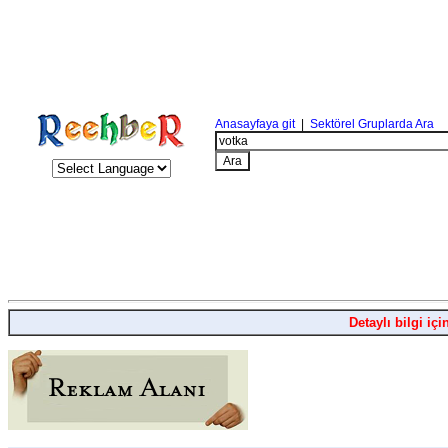
Anasayfaya git
|
Sektörel Gruplarda Ara
Detaylı bilgi içi