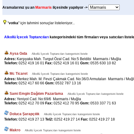
Aramalarınız şu an
Marmaris
ilçesinde yapılıyor ->
"
votka
" için tahmini sonuçlar listeleniyor...
Alkollü İçecek Toptancıları
kategorisindeki tüm firmaları veya satıcıları liste
Aysa Gıda
Alkollü İçecek Toptancıları kategorisini listele
Adres:
Karşıyaka Mah. Turgut Özal Cad. No:5 Beldibi Marmaris / Muğla
Telefon:
0252 419 16 01
Fax:
0252 419 16 01
Gsm:
0535 630 10 82
Mc Ticaret
Alkollü İçecek Toptancıları kategorisini listele
Adres:
Merkez Mah. M. Fevzi Çakmak Cad. No:36/3 Armutalan Marmaris / Muğ
Telefon:
0252 417 60 66
Gsm:
0532 787 13 16
Sami Emgin Dağıtım Pazarlama
Alkollü İçecek Toptancıları kategorisini listele
Adres:
Yeniyol Cad. No:69/6 Marmaris / Muğla
Telefon:
0252 412 70 09
Fax:
0252 412 70 95
Gsm:
0533 337 71 63
Doluca Şarapçılık
Alkollü İçecek Toptancıları kategorisini listele
Telefon:
0252 419 27 13
Tel2:
0252 419 27 14
Fax:
0252 419 27 18
Makro
Alkollü İçecek Toptancıları kategorisini listele