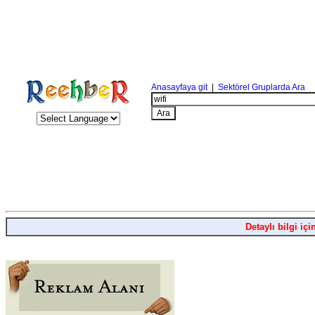
Anasayfaya git
|
Sektörel Gruplarda Ara
Detaylı bilgi içi