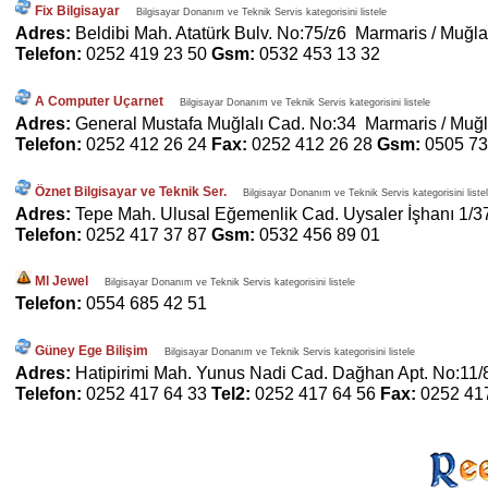
Fix Bilgisayar
Bilgisayar Donanım ve Teknik Servis kategorisini listele
Adres:
Beldibi Mah. Atatürk Bulv. No:75/z6 Marmaris / Muğla
Telefon:
0252 419 23 50
Gsm:
0532 453 13 32
A Computer Uçarnet
Bilgisayar Donanım ve Teknik Servis kategorisini listele
Adres:
General Mustafa Muğlalı Cad. No:34 Marmaris / Muğ
Telefon:
0252 412 26 24
Fax:
0252 412 26 28
Gsm:
0505 73
Öznet Bilgisayar ve Teknik Ser.
Bilgisayar Donanım ve Teknik Servis kategorisini liste
Adres:
Tepe Mah. Ulusal Eğemenlik Cad. Uysaler İşhanı 1/3
Telefon:
0252 417 37 87
Gsm:
0532 456 89 01
Ml Jewel
Bilgisayar Donanım ve Teknik Servis kategorisini listele
Telefon:
0554 685 42 51
Güney Ege Bilişim
Bilgisayar Donanım ve Teknik Servis kategorisini listele
Adres:
Hatipirimi Mah. Yunus Nadi Cad. Dağhan Apt. No:11/
Telefon:
0252 417 64 33
Tel2:
0252 417 64 56
Fax:
0252 41