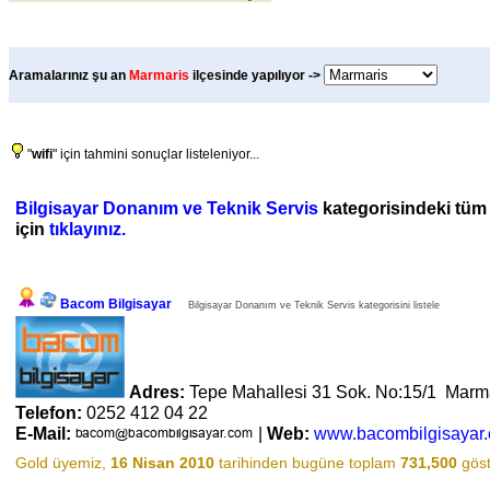
Aramalarınız şu an
Marmaris
ilçesinde yapılıyor ->
"
wifi
" için tahmini sonuçlar listeleniyor...
Bilgisayar Donanım ve Teknik Servis
kategorisindeki tüm f
için
tıklayınız.
Bacom Bilgisayar
Bilgisayar Donanım ve Teknik Servis kategorisini listele
Adres:
Tepe Mahallesi 31 Sok. No:15/1 Marm
Telefon:
0252 412 04 22
E-Mail:
|
Web:
www.bacombilgisayar
Gold üyemiz,
16 Nisan 2010
tarihinden bugüne toplam
731,500
göst