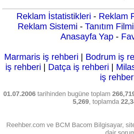
Reklam İstatistikleri
-
Reklam R
Reklam Sistemi
-
Tanıtım Filmi
Anasayfa Yap
-
Fav
Marmaris iş rehberi
|
Bodrum iş re
iş rehberi
|
Datça iş rehberi
|
Mila
iş rehber
01.07.2006
tarihinden bugüne toplam
266,71
5,269
, toplamda
22,3
Reehber.com ve BCM Bacom Bilgisayar, sitede
dair soru