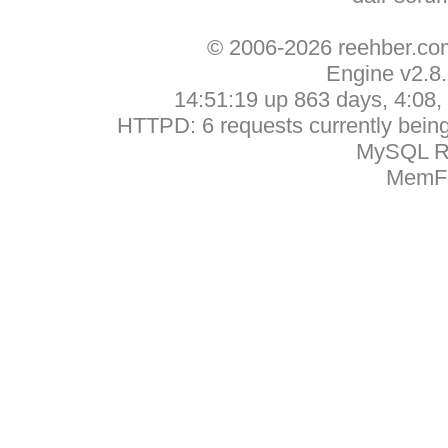
© 2006-2026 reehber.c
Engine v2.8
14:51:19 up 863 days, 4:08, 
HTTPD: 6 requests currently being 
MySQL Ru
MemFr