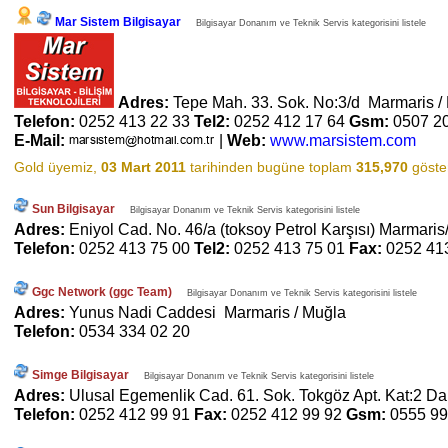
Mar Sistem Bilgisayar
Bilgisayar Donanım ve Teknik Servis kategorisini listele
Adres:
Tepe Mah. 33. Sok. No:3/d Marmaris 
Telefon:
0252 413 22 33
Tel2:
0252 412 17 64
Gsm:
0507 2
E-Mail:
|
Web:
www.marsistem.com
Gold üyemiz,
03 Mart 2011
tarihinden bugüne toplam
315,970
göster
Sun Bilgisayar
Bilgisayar Donanım ve Teknik Servis kategorisini listele
Adres:
Eniyol Cad. No. 46/a (toksoy Petrol Karşısı) Marmar
Telefon:
0252 413 75 00
Tel2:
0252 413 75 01
Fax:
0252 41
Ggc Network (ggc Team)
Bilgisayar Donanım ve Teknik Servis kategorisini listele
Adres:
Yunus Nadi Caddesi Marmaris / Muğla
Telefon:
0534 334 02 20
Simge Bilgisayar
Bilgisayar Donanım ve Teknik Servis kategorisini listele
Adres:
Ulusal Egemenlik Cad. 61. Sok. Tokgöz Apt. Kat:2 Da
Telefon:
0252 412 99 91
Fax:
0252 412 99 92
Gsm:
0555 99