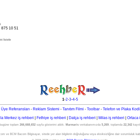
a
 875 10 51
i listele
1
-
2
-
3
-
4
-
5
 Üye Referansları
-
Reklam Sistemi
-
Tanıtım Filmi
-
Toolbar
-
Telefon ve Plaka Kodl
a Merkez iş rehberi
|
Fethiye iş rehberi
|
Datça iş rehberi
|
Milas iş rehberi
|
Ortaca 
 bugüne toplam
266,668,652
sayfa gösterimi aldık.
Marmaris
veritabanımızda
5,269
, toplamda
22,342
kayıtl
om ve BCM Bacom Bilgisayar, sitede yer alan bilgilerin doğruluğuna veya eksiksizliğine dair sorumluluk ka