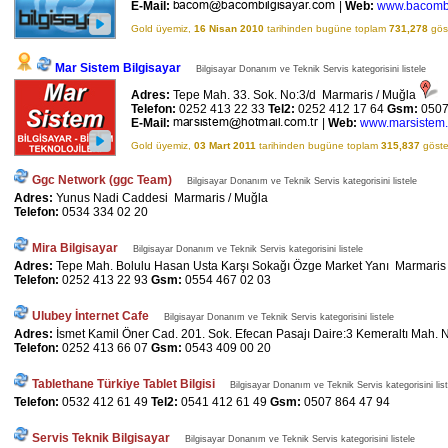
E-Mail:
|
Web:
www.bacombi
Gold üyemiz,
16 Nisan 2010
tarihinden bugüne toplam
731,278
göst
Mar Sistem Bilgisayar
Bilgisayar Donanım ve Teknik Servis kategorisini listele
Adres:
Tepe Mah. 33. Sok. No:3/d Marmaris / Muğla
Telefon:
0252 413 22 33
Tel2:
0252 412 17 64
Gsm:
0507
E-Mail:
|
Web:
www.marsistem
Gold üyemiz,
03 Mart 2011
tarihinden bugüne toplam
315,837
göster
Ggc Network (ggc Team)
Bilgisayar Donanım ve Teknik Servis kategorisini listele
Adres:
Yunus Nadi Caddesi Marmaris / Muğla
Telefon:
0534 334 02 20
Mira Bilgisayar
Bilgisayar Donanım ve Teknik Servis kategorisini listele
Adres:
Tepe Mah. Bolulu Hasan Usta Karşı Sokağı Özge Market Yanı Marmaris
Telefon:
0252 413 22 93
Gsm:
0554 467 02 03
Ulubey İnternet Cafe
Bilgisayar Donanım ve Teknik Servis kategorisini listele
Adres:
İsmet Kamil Öner Cad. 201. Sok. Efecan Pasajı Daire:3 Kemeraltı Mah. 
Telefon:
0252 413 66 07
Gsm:
0543 409 00 20
Tablethane Türkiye Tablet Bilgisi
Bilgisayar Donanım ve Teknik Servis kategorisini list
Telefon:
0532 412 61 49
Tel2:
0541 412 61 49
Gsm:
0507 864 47 94
Servis Teknik Bilgisayar
Bilgisayar Donanım ve Teknik Servis kategorisini listele