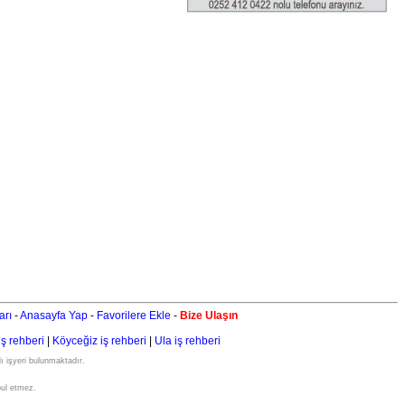
arı
-
Anasayfa Yap
-
Favorilere Ekle
-
Bize Ulaşın
iş rehberi
|
Köyceğiz iş rehberi
|
Ula iş rehberi
ı işyeri bulunmaktadır.
bul etmez.