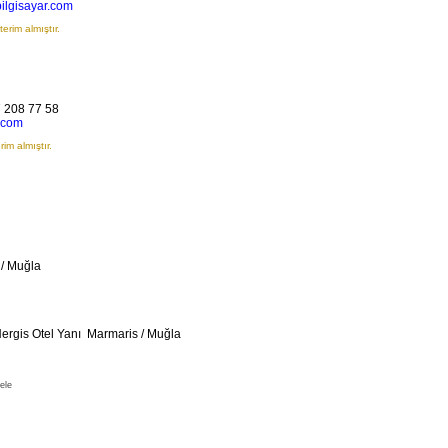
lgisayar.com
erim almıştır.
 208 77 58
.com
im almıştır.
 / Muğla
Nergis Otel Yanı Marmaris / Muğla
ele