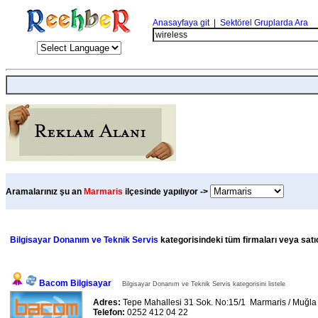
Anasayfaya git
|
Sektörel Gruplarda Ara
Aramalarınız şu an
Marmaris
ilçesinde yapılıyor ->
Bilgisayar Donanım ve Teknik Servis
kategorisindeki tüm firmaları veya satıc
Bacom Bilgisayar
Bilgisayar Donanım ve Teknik Servis kategorisini listele
Adres:
Tepe Mahallesi 31 Sok. No:15/1 Marmaris / Muğl
Telefon:
0252 412 04 22