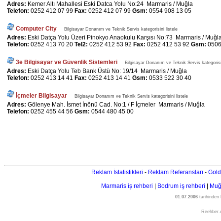
Adres:
Kemer Altı Mahallesi Eski Datca Yolu No:24 Marmaris / Muğla
Telefon:
0252 412 07 99
Fax:
0252 412 07 99
Gsm:
0554 908 13 05
Computer City
Bilgisayar Donanım ve Teknik Servis kategorisini listele
Adres:
Eski Datça Yolu Üzeri Pinokyo Anaokulu Karşısı No:73 Marmaris / Muğl
Telefon:
0252 413 70 20
Tel2:
0252 412 53 92
Fax:
0252 412 53 92
Gsm:
0506
3e Bilgisayar ve Güvenlik Sistemleri
Bilgisayar Donanım ve Teknik Servis kategorisin
Adres:
Eski Datça Yolu Teb Bank Üstü No: 19/14 Marmaris / Muğla
Telefon:
0252 413 14 41
Fax:
0252 413 14 41
Gsm:
0533 522 30 40
İçmeler Bilgisayar
Bilgisayar Donanım ve Teknik Servis kategorisini listele
Adres:
Gölenye Mah. İsmet İnönü Cad. No:1 / F İçmeler Marmaris / Muğla
Telefon:
0252 455 44 56
Gsm:
0544 480 45 00
Reklam İstatistikleri
-
Reklam Referansları
-
Gold
Marmaris iş rehberi
|
Bodrum iş rehberi
|
Muğl
01.07.2006
tarihinden
Reehber.c