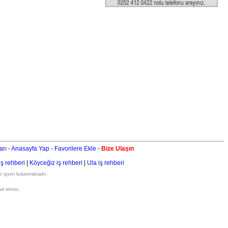
arı
-
Anasayfa Yap
-
Favorilere Ekle
-
Bize Ulaşın
iş rehberi
|
Köyceğiz iş rehberi
|
Ula iş rehberi
ı işyeri bulunmaktadır.
bul etmez.