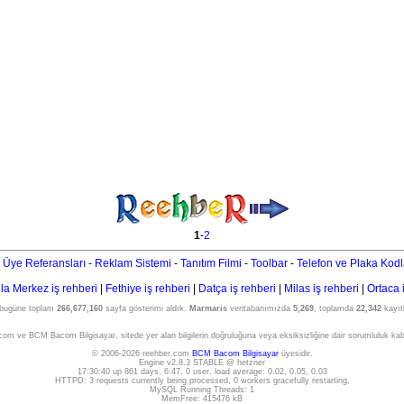
1
-
2
 Üye Referansları
-
Reklam Sistemi
-
Tanıtım Filmi
-
Toolbar
-
Telefon ve Plaka Kodl
a Merkez iş rehberi
|
Fethiye iş rehberi
|
Datça iş rehberi
|
Milas iş rehberi
|
Ortaca 
 bugüne toplam
266,677,160
sayfa gösterimi aldık.
Marmaris
veritabanımızda
5,269
, toplamda
22,342
kayıtl
om ve BCM Bacom Bilgisayar, sitede yer alan bilgilerin doğruluğuna veya eksiksizliğine dair sorumluluk ka
© 2006-2026 reehber.com
BCM Bacom Bilgisayar
üyesidir.
Engine v2.8.3 STABLE @ hetzner
17:30:40 up 861 days, 6:47, 0 user, load average: 0.02, 0.05, 0.03
HTTPD: 3 requests currently being processed, 0 workers gracefully restarting,
MySQL Running Threads: 1
MemFree: 415476 kB