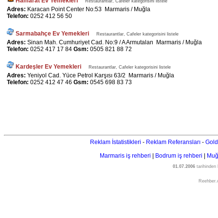
Hamarat Ev Yemekleri
Restaurantlar, Cafeler kategorisini listele
Adres:
Karacan Point Center No:53 Marmaris / Muğla
Telefon:
0252 412 56 50
Sarmabahçe Ev Yemekleri
Restaurantlar, Cafeler kategorisini listele
Adres:
Sinan Mah. Cumhuriyet Cad. No:9 / A Armutalan Marmaris / Muğla
Telefon:
0252 417 17 84
Gsm:
0505 821 88 72
Kardeşler Ev Yemekleri
Restaurantlar, Cafeler kategorisini listele
Adres:
Yeniyol Cad. Yüce Petrol Karşısı 63/2 Marmaris / Muğla
Telefon:
0252 412 47 46
Gsm:
0545 698 83 73
Reklam İstatistikleri
-
Reklam Referansları
-
Gold
Marmaris iş rehberi
|
Bodrum iş rehberi
|
Muğl
01.07.2006
tarihinden
Reehber.c