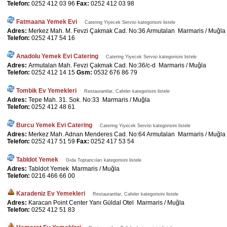
Telefon:
0252 412 03 96
Fax:
0252 412 03 98
Fatmaana Yemek Evi
Catering Yiyecek Servisi kategorisini listele
Adres:
Merkez Mah. M. Fevzi Çakmak Cad. No:36 Armutalan Marmaris / Muğla
Telefon:
0252 417 54 16
Anadolu Yemek Evi Catering
Catering Yiyecek Servisi kategorisini listele
Adres:
Armutalan Mah. Fevzi Çakmak Cad. No:36/c-d Marmaris / Muğla
Telefon:
0252 412 14 15
Gsm:
0532 676 86 79
Tombik Ev Yemekleri
Restaurantlar, Cafeler kategorisini listele
Adres:
Tepe Mah. 31. Sok. No:33 Marmaris / Muğla
Telefon:
0252 412 48 61
Burcu Yemek Evi Catering
Catering Yiyecek Servisi kategorisini listele
Adres:
Merkez Mah. Adnan Menderes Cad. No:64 Armutalan Marmaris / Muğla
Telefon:
0252 417 51 59
Fax:
0252 417 53 54
Tabldot Yemek
Gıda Toptancıları kategorisini listele
Adres:
Tabldot Yemek Marmaris / Muğla
Telefon:
0216 466 66 00
Karadeniz Ev Yemekleri
Restaurantlar, Cafeler kategorisini listele
Adres:
Karacan Point Center Yanı Güldal Otel Marmaris / Muğla
Telefon:
0252 412 51 83