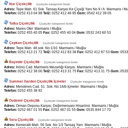
Nur Çiçekçilik
Çiçekçiler kategorisini listele
Adres:
Tepe Mah. 61 Sok. Tansaş Karşısı Kır Çiçeği Yanı No 9 / A Marmaris / M
Telefon:
0252 413 04 98
Tel2:
0252 412 46 95
Gsm:
0542 412 39 05
Tutku Çiçekçilik
Çiçekçiler kategorisini listele
Adres:
Mares Otel Marmaris / Muğla
Telefon:
0252 455 40 05
Fax:
0252 455 40 04
Gsm:
0532 243 60 53
Çepkan Çiçekçilik
Çiçekçiler kategorisini listele
Adres:
Tepe Mah. 48.sok. No:1/10 Marmaris / Muğla
Telefon:
0252 413 21 72
Tel2:
0252 412 83 38
Fax:
0252 412 87 53
Gsm:
0533
Bayındır Çiçekçilik
Çiçekçiler kategorisini listele
Adres:
İnönü Cad. Marmaris Mezarlığı Karşısı Marmaris / Muğla
Telefon:
0252 412 38 00
Tel2:
0252 413 31 75
Fax:
0252 413 31 75
Gsm:
0535
Summer Garden Çiçekçilik İçmeler
Çiçekçiler kategorisini listele
Adres:
Menderes Cad. 51. Sok. No:16/b İçmeler Marmaris / Muğla
Telefon:
0252 455 38 92
Özdemir Çiçekçilik
Çiçekçiler kategorisini listele
Adres:
Orman Deposu Karşısı, Değirmenyanı Hisarönü Marmaris / Muğla
Telefon:
0252 467 01 55
Fax:
0252 467 01 55
Gsm:
0535 844 17 70
Sera Çiçekçilik
Çiçekçiler kategorisini listele
Adres:
Kemeraltı Mah. 56 Sok. No 1/3 Tansaş Yanı Marmaris / Muğla