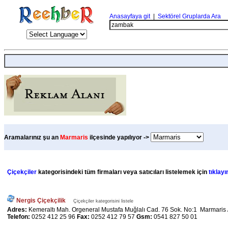
Anasayfaya git
|
Sektörel Gruplarda Ara
Aramalarınız şu an
Marmaris
ilçesinde yapılıyor ->
Çiçekçiler
kategorisindeki tüm firmaları veya satıcıları listelemek için
tıklayı
Nergis Çiçekçilik
Çiçekçiler kategorisini listele
Adres:
Kemeraltı Mah. Orgeneral Mustafa Muğlalı Cad. 76 Sok. No:1 Marmaris 
Telefon:
0252 412 25 96
Fax:
0252 412 79 57
Gsm:
0541 827 50 01