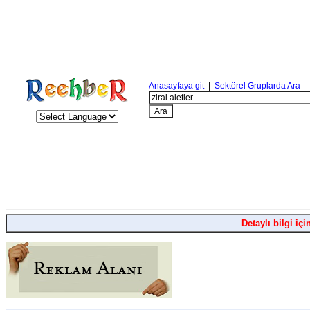
Anasayfaya git
|
Sektörel Gruplarda Ara
Detaylı bilgi içi