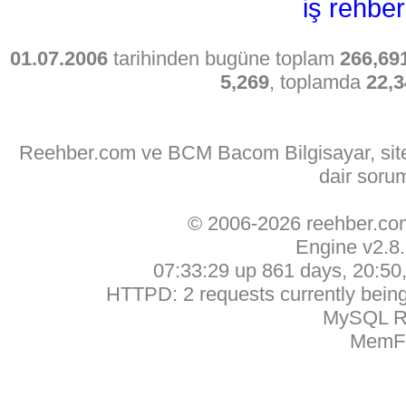
iş rehber
01.07.2006
tarihinden bugüne toplam
266,69
5,269
, toplamda
22,3
Reehber.com ve BCM Bacom Bilgisayar, sitede
dair soru
© 2006-2026 reehber.c
Engine v2.8
07:33:29 up 861 days, 20:50, 
HTTPD: 2 requests currently being 
MySQL Ru
MemFr