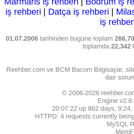
Marmaris iş rehberi
|
Bodrum iş re
iş rehberi
|
Datça iş rehberi
|
Mila
iş rehber
01.07.2006
tarihinden bugüne toplam
266,7
toplamda
22,342
k
Reehber.com ve BCM Bacom Bilgisayar, sitede
dair soru
© 2006-2026 reehber.c
Engine v2.8
20:07:22 up 862 days, 9:24, 
HTTPD: 4 requests currently being 
MySQL Ru
MemFr