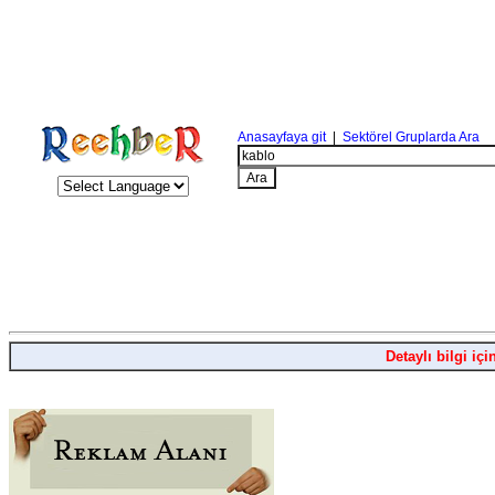
Anasayfaya git
|
Sektörel Gruplarda Ara
Detaylı bilgi içi