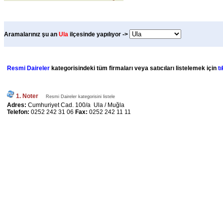
Aramalarınız şu an
Ula
ilçesinde yapılıyor ->
Resmi Daireler
kategorisindeki tüm firmaları veya satıcıları listelemek için
tı
1. Noter
Resmi Daireler kategorisini listele
Adres:
Cumhuriyet Cad. 100/a Ula / Muğla
Telefon:
0252 242 31 06
Fax:
0252 242 11 11