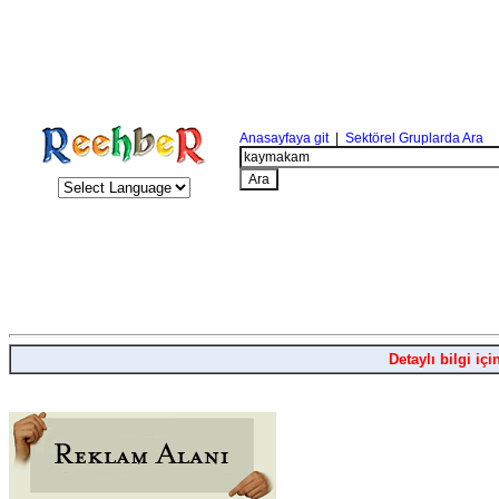
Anasayfaya git
|
Sektörel Gruplarda Ara
Detaylı bilgi içi