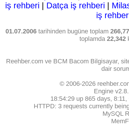
iş rehberi
|
Datça iş rehberi
|
Mila
iş rehber
01.07.2006
tarihinden bugüne toplam
266,7
toplamda
22,342
k
Reehber.com ve BCM Bacom Bilgisayar, sitede
dair soru
© 2006-2026 reehber.c
Engine v2.8
18:54:29 up 865 days, 8:11, 
HTTPD: 3 requests currently being 
MySQL Ru
MemFr