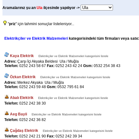
Aramalarınız şu an
Ula
ilçesinde yapılıyor ->
"
priz
" için tahmini sonuçlar listeleniyor...
Elektrikçiler ve Elektrik Malzemeleri
kategorisindeki tüm firmaları veya satıcı
Kaya Elektrik
Elektrikçiler ve Elektrik Malzemeleri kategorisini listele
Adres:
Çarşı İçi Akyaka Beldesi Ula / Muğla
Telefon:
0252 243 58 67
Fax:
0252 243 42 24
Gsm:
0532 254 38 43
Özkan Elektrik
Elektrikçiler ve Elektrik Malzemeleri kategorisini listele
Adres:
Merkez Akyaka Ula / Muğla
Telefon:
0252 243 59 48
Gsm:
0532 795 61 84
Abalı Elektrik
Elektrikçiler ve Elektrik Malzemeleri kategorisini listele
Telefon:
0252 242 38 30
Aeg Bayii
Elektrikçiler ve Elektrik Malzemeleri kategorisini listele
Telefon:
0252 242 36 82
Çağdaş Elektrik
Elektrikçiler ve Elektrik Malzemeleri kategorisini listele
Telefon:
0252 242 21 90
Fax:
0252 242 39 34