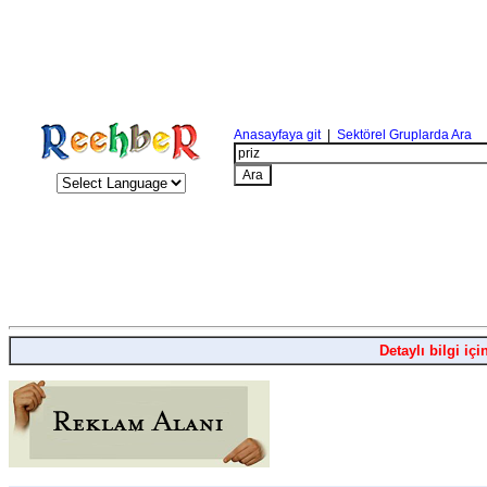
Anasayfaya git
|
Sektörel Gruplarda Ara
Detaylı bilgi içi