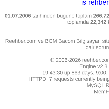
iş rehber
01.07.2006
tarihinden bugüne toplam
266,7
toplamda
22,342
k
Reehber.com ve BCM Bacom Bilgisayar, sitede
dair soru
© 2006-2026 reehber.c
Engine v2.8
19:43:30 up 863 days, 9:00, 
HTTPD: 7 requests currently being 
MySQL Ru
MemFr