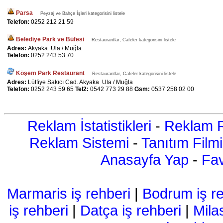
Parsa
Peyzaj ve Bahçe İşleri kategorisini listele
Telefon:
0252 212 21 59
Belediye Park ve Büfesi
Restaurantlar, Cafeler kategorisini listele
Adres:
Akyaka Ula / Muğla
Telefon:
0252 243 53 70
Köşem Park Restaurant
Restaurantlar, Cafeler kategorisini listele
Adres:
Lütfiye Sakıcı Cad. Akyaka Ula / Muğla
Telefon:
0252 243 59 65
Tel2:
0542 773 29 88
Gsm:
0537 258 02 00
Reklam İstatistikleri
-
Reklam R
Reklam Sistemi
-
Tanıtım Filmi
Anasayfa Yap
-
Fav
Marmaris iş rehberi
|
Bodrum iş re
iş rehberi
|
Datça iş rehberi
|
Mila