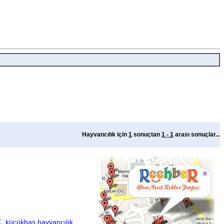
Hayvancılık için
1
sonuçtan
1 - 1
arası sonuçlar...
k
küçükbaş hayvancılık