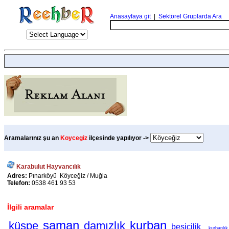
Anasayfaya git
|
Sektörel Gruplarda Ara
Aramalarınız şu an
Koycegiz
ilçesinde yapılıyor ->
Karabulut Hayvancılık
Adres:
Pınarköyü Köyceğiz / Muğla
Telefon:
0538 461 93 53
İlgili aramalar
saman
kurban
küspe
damızlık
besicilik
kurbanlık