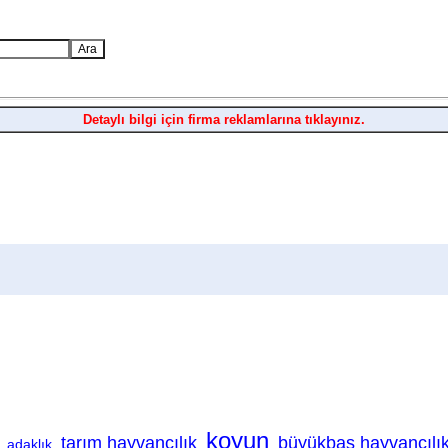
Detaylı bilgi için firma reklamlarına tıklayınız.
koyun
tarım hayvancılık
büyükbaş hayvancılı
adaklık