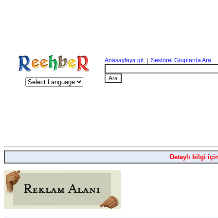
Anasayfaya git
|
Sektörel Gruplarda Ara
Detaylı bilgi içi