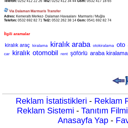
Telefon:
0252 412 22 26
Tel2:
0252 412 34 44
Gsm:
0532 417 18 65
Via Dalaman Marmaris Transfer
Adres:
Kemeraltı Merkez- Dalaman Havaalanı Marmaris / Muğla
Telefon:
0532 692 82 71
Tel2:
0532 262 38 14
Gsm:
0541 692 82 74
İlgili aramalar
kiralık araba
oto
kiralık araç
kiralama
otokiralama
kiralık
otomobil
şöförlü
araba kiralama
car
rent
Reklam İstatistikleri
-
Reklam R
Reklam Sistemi
-
Tanıtım Filmi
Anasayfa Yap
-
Fav