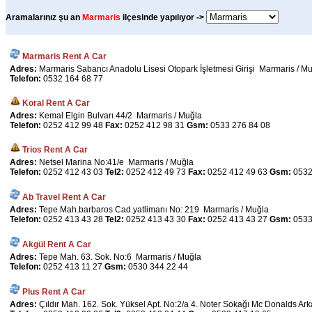
Aramalarınız şu an
Marmaris
ilçesinde yapılıyor ->
Marmaris Rent A Car
Adres:
Marmaris Sabancı Anadolu Lisesi Otopark İşletmesi Girişi Marmaris / M
Telefon:
0532 164 68 77
Koral Rent A Car
Adres:
Kemal Elgin Bulvarı 44/2 Marmaris / Muğla
Telefon:
0252 412 99 48
Fax:
0252 412 98 31
Gsm:
0533 276 84 08
Trios Rent A Car
Adres:
Netsel Marina No:41/e Marmaris / Muğla
Telefon:
0252 412 43 03
Tel2:
0252 412 49 73
Fax:
0252 412 49 63
Gsm:
0532
Ab Travel Rent A Car
Adres:
Tepe Mah.barbaros Cad.yatlimanı No: 219 Marmaris / Muğla
Telefon:
0252 413 43 28
Tel2:
0252 413 43 30
Fax:
0252 413 43 27
Gsm:
0533
Akgül Rent A Car
Adres:
Tepe Mah. 63. Sok. No:6 Marmaris / Muğla
Telefon:
0252 413 11 27
Gsm:
0530 344 22 44
Plus Rent A Car
Adres:
Çıldır Mah. 162. Sok. Yüksel Apt. No:2/a 4. Noter Sokağı Mc Donalds Ar