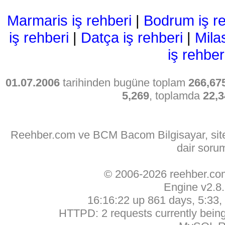
Marmaris iş rehberi
|
Bodrum iş re
iş rehberi
|
Datça iş rehberi
|
Mila
iş rehber
01.07.2006
tarihinden bugüne toplam
266,67
5,269
, toplamda
22,3
Reehber.com ve BCM Bacom Bilgisayar, sitede
dair soru
© 2006-2026 reehber.c
Engine v2.8
16:16:22 up 861 days, 5:33, 
HTTPD: 2 requests currently being 