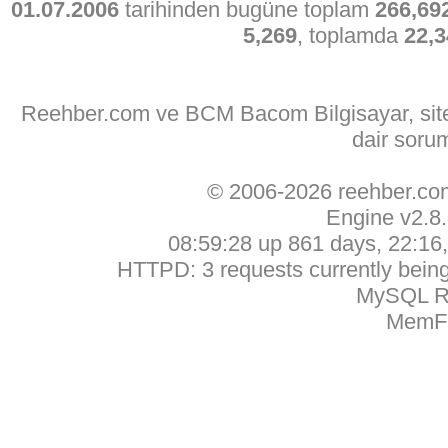
01.07.2006
tarihinden bugüne toplam
266,69
5,269
, toplamda
22,3
Reehber.com ve BCM Bacom Bilgisayar, sitede
dair soru
© 2006-2026 reehber.c
Engine v2.8
08:59:28 up 861 days, 22:16, 
HTTPD: 3 requests currently being 
MySQL Ru
MemFr