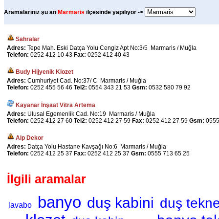
Aramalarınız şu an
Marmaris
ilçesinde yapılıyor ->
Sahralar
Adres:
Tepe Mah. Eski Datça Yolu Cengiz Apt No:3/5 Marmaris / Muğla
Telefon:
0252 412 10 43
Fax:
0252 412 40 43
Budy Hijyenik Klozet
Adres:
Cumhuriyet Cad. No:37/ C Marmaris / Muğla
Telefon:
0252 455 56 46
Tel2:
0554 343 21 53
Gsm:
0532 580 79 92
Kayanar İnşaat Vitra Artema
Adres:
Ulusal Egemenlik Cad. No:19 Marmaris / Muğla
Telefon:
0252 412 27 60
Tel2:
0252 412 27 59
Fax:
0252 412 27 59
Gsm:
0555
Alp Dekor
Adres:
Datça Yolu Hastane Kavşağı No:6 Marmaris / Muğla
Telefon:
0252 412 25 37
Fax:
0252 412 25 37
Gsm:
0555 713 65 25
İlgili aramalar
banyo
duş kabini
duş tekne
lavabo