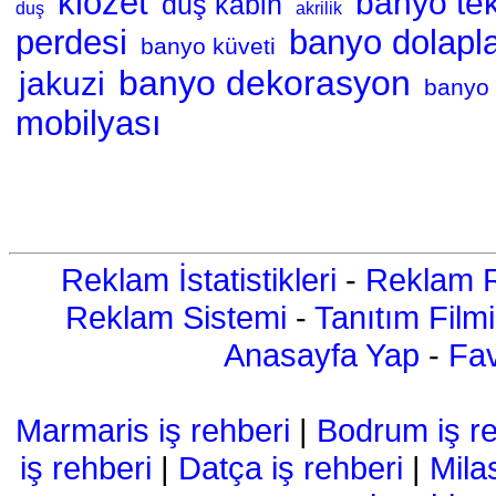
klozet
banyo tek
duş kabin
duş
akrilik
perdesi
banyo dolapla
banyo küveti
banyo dekorasyon
jakuzi
banyo 
mobilyası
Reklam İstatistikleri
-
Reklam R
Reklam Sistemi
-
Tanıtım Filmi
Anasayfa Yap
-
Fav
Marmaris iş rehberi
|
Bodrum iş re
iş rehberi
|
Datça iş rehberi
|
Mila