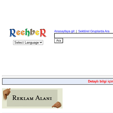
Anasayfaya git
|
Sektörel Gruplarda Ara
Detaylı bilgi içi