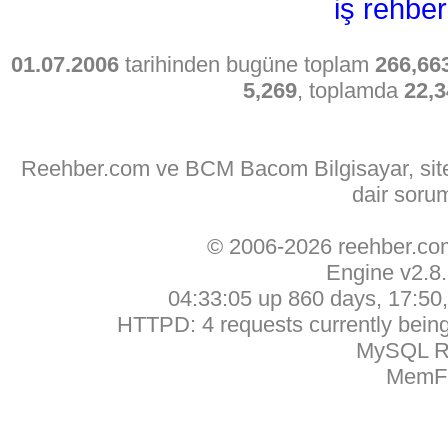
iş rehber
01.07.2006
tarihinden bugüne toplam
266,66
5,269
, toplamda
22,3
Reehber.com ve BCM Bacom Bilgisayar, sitede
dair soru
© 2006-2026 reehber.c
Engine v2.8
04:33:05 up 860 days, 17:50, 
HTTPD: 4 requests currently being 
MySQL Ru
MemFr