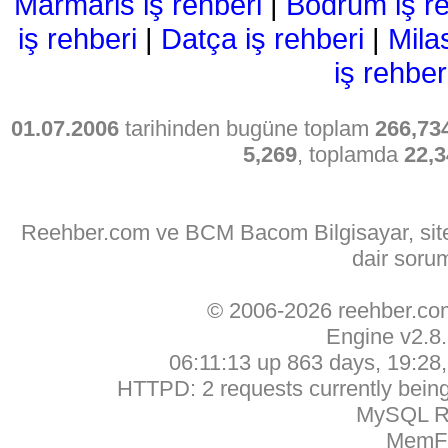
Marmaris iş rehberi
|
Bodrum iş re
iş rehberi
|
Datça iş rehberi
|
Mila
iş rehber
01.07.2006
tarihinden bugüne toplam
266,73
5,269
, toplamda
22,3
Reehber.com ve BCM Bacom Bilgisayar, sitede
dair soru
© 2006-2026 reehber.c
Engine v2.8
06:11:13 up 863 days, 19:28, 
HTTPD: 2 requests currently being 
MySQL Ru
MemFr