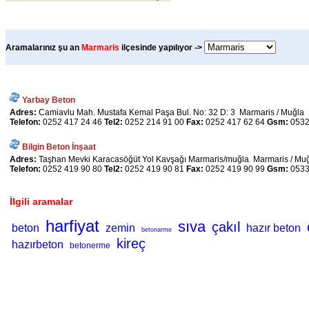
Aramalarınız şu an
Marmaris
ilçesinde yapılıyor ->
Yarbay Beton
Adres:
Camiavlu Mah. Mustafa Kemal Paşa Bul. No: 32 D: 3 Marmaris / Muğla
Telefon:
0252 417 24 46
Tel2:
0252 214 91 00
Fax:
0252 417 62 64
Gsm:
0532
Bilgin Beton İnşaat
Adres:
Taşhan Mevki Karacasöğüt Yol Kavşağı Marmaris/muğla Marmaris / Mu
Telefon:
0252 419 90 80
Tel2:
0252 419 90 81
Fax:
0252 419 90 99
Gsm:
0533
İlgili aramalar
harfiyat
sıva
çakıl
beton
zemin
hazır beton
betonarme
kireç
hazırbeton
betonerme