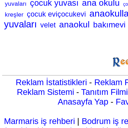
ana okulu
çocuk yuvası
yuvaları
ço
anaokulla
çocuk eviçocukevi
kreşler
yuvaları
anaokul
bakımevi
velet
Reklam İstatistikleri
-
Reklam R
Reklam Sistemi
-
Tanıtım Filmi
Anasayfa Yap
-
Fav
Marmaris iş rehberi
|
Bodrum iş re