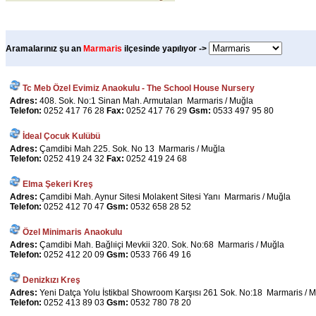
Aramalarınız şu an
Marmaris
ilçesinde yapılıyor ->
Tc Meb Özel Evimiz Anaokulu - The School House Nursery
Adres:
408. Sok. No:1 Sinan Mah. Armutalan Marmaris / Muğla
Telefon:
0252 417 76 28
Fax:
0252 417 76 29
Gsm:
0533 497 95 80
İdeal Çocuk Kulübü
Adres:
Çamdibi Mah 225. Sok. No 13 Marmaris / Muğla
Telefon:
0252 419 24 32
Fax:
0252 419 24 68
Elma Şekeri Kreş
Adres:
Çamdibi Mah. Aynur Sitesi Molakent Sitesi Yanı Marmaris / Muğla
Telefon:
0252 412 70 47
Gsm:
0532 658 28 52
Özel Minimaris Anaokulu
Adres:
Çamdibi Mah. Bağlıiçi Mevkii 320. Sok. No:68 Marmaris / Muğla
Telefon:
0252 412 20 09
Gsm:
0533 766 49 16
Denizkızı Kreş
Adres:
Yeni Datça Yolu İstikbal Showroom Karşısı 261 Sok. No:18 Marmaris / 
Telefon:
0252 413 89 03
Gsm:
0532 780 78 20