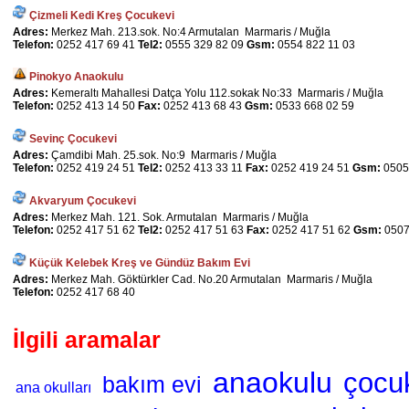
Çizmeli Kedi Kreş Çocukevi
Adres:
Merkez Mah. 213.sok. No:4 Armutalan Marmaris / Muğla
Telefon:
0252 417 69 41
Tel2:
0555 329 82 09
Gsm:
0554 822 11 03
Pinokyo Anaokulu
Adres:
Kemeraltı Mahallesi Datça Yolu 112.sokak No:33 Marmaris / Muğla
Telefon:
0252 413 14 50
Fax:
0252 413 68 43
Gsm:
0533 668 02 59
Sevinç Çocukevi
Adres:
Çamdibi Mah. 25.sok. No:9 Marmaris / Muğla
Telefon:
0252 419 24 51
Tel2:
0252 413 33 11
Fax:
0252 419 24 51
Gsm:
0505
Akvaryum Çocukevi
Adres:
Merkez Mah. 121. Sok. Armutalan Marmaris / Muğla
Telefon:
0252 417 51 62
Tel2:
0252 417 51 63
Fax:
0252 417 51 62
Gsm:
0507
Küçük Kelebek Kreş ve Gündüz Bakım Evi
Adres:
Merkez Mah. Göktürkler Cad. No.20 Armutalan Marmaris / Muğla
Telefon:
0252 417 68 40
İlgili aramalar
anaokulu
çocu
bakım evi
ana okulları