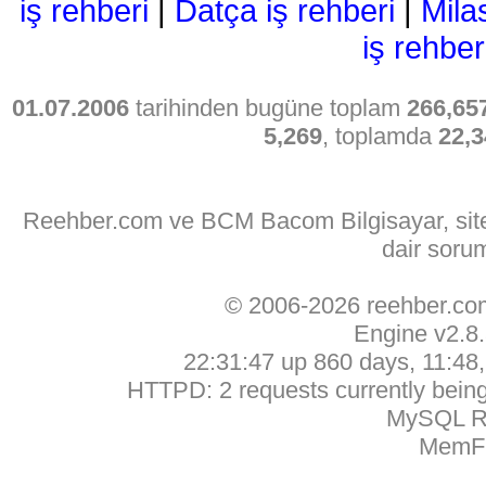
iş rehberi
|
Datça iş rehberi
|
Mila
iş rehber
01.07.2006
tarihinden bugüne toplam
266,65
5,269
, toplamda
22,3
Reehber.com ve BCM Bacom Bilgisayar, sitede
dair soru
© 2006-2026 reehber.c
Engine v2.8
22:31:47 up 860 days, 11:48, 
HTTPD: 2 requests currently being 
MySQL Ru
MemFr