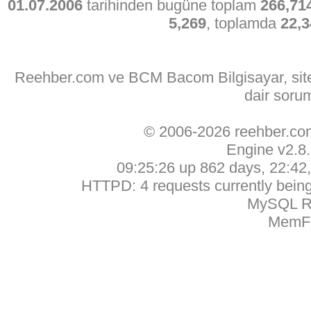
01.07.2006
tarihinden bugüne toplam
266,71
5,269
, toplamda
22,3
Reehber.com ve BCM Bacom Bilgisayar, sitede
dair soru
© 2006-2026 reehber.c
Engine v2.8
09:25:26 up 862 days, 22:42, 
HTTPD: 4 requests currently being 
MySQL Ru
MemFr