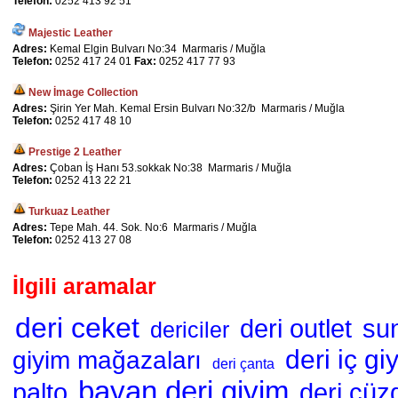
Telefon:
0252 413 92 51
Majestic Leather
Adres:
Kemal Elgin Bulvarı No:34 Marmaris / Muğla
Telefon:
0252 417 24 01
Fax:
0252 417 77 93
New İmage Collection
Adres:
Şirin Yer Mah. Kemal Ersin Bulvarı No:32/b Marmaris / Muğla
Telefon:
0252 417 48 10
Prestige 2 Leather
Adres:
Çoban İş Hanı 53.sokkak No:38 Marmaris / Muğla
Telefon:
0252 413 22 21
Turkuaz Leather
Adres:
Tepe Mah. 44. Sok. No:6 Marmaris / Muğla
Telefon:
0252 413 27 08
İlgili aramalar
deri ceket
deri outlet
sun
dericiler
deri iç gi
giyim mağazaları
deri çanta
bayan deri giyim
palto
deri cüz