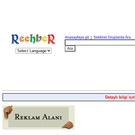
Anasayfaya git
|
Sektörel Gruplarda Ara
Detaylı bilgi içi