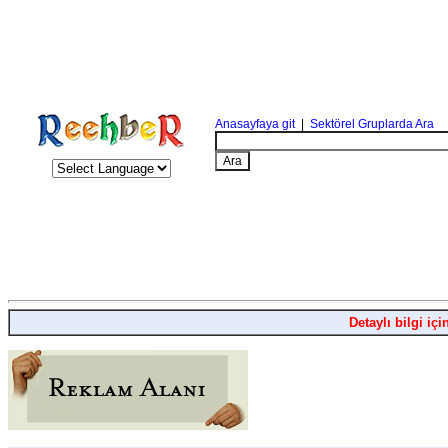
Anasayfaya git
|
Sektörel Gruplarda Ara
Detaylı bilgi içi