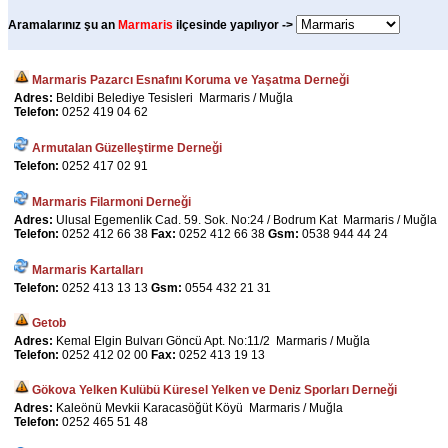
Aramalarınız şu an
Marmaris
ilçesinde yapılıyor ->
Marmaris Pazarcı Esnafını Koruma ve Yaşatma Derneği
Adres:
Beldibi Belediye Tesisleri Marmaris / Muğla
Telefon:
0252 419 04 62
Armutalan Güzelleştirme Derneği
Telefon:
0252 417 02 91
Marmaris Filarmoni Derneği
Adres:
Ulusal Egemenlik Cad. 59. Sok. No:24 / Bodrum Kat Marmaris / Muğla
Telefon:
0252 412 66 38
Fax:
0252 412 66 38
Gsm:
0538 944 44 24
Marmaris Kartalları
Telefon:
0252 413 13 13
Gsm:
0554 432 21 31
Getob
Adres:
Kemal Elgin Bulvarı Göncü Apt. No:11/2 Marmaris / Muğla
Telefon:
0252 412 02 00
Fax:
0252 413 19 13
Gökova Yelken Kulübü Küresel Yelken ve Deniz Sporları Derneği
Adres:
Kaleönü Mevkii Karacasöğüt Köyü Marmaris / Muğla
Telefon:
0252 465 51 48