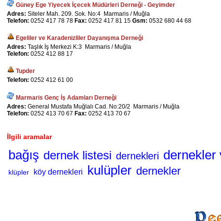
Güney Ege Yiyecek İçecek Müdürleri Derneği - Geyimder
Adres:
Siteler Mah. 209. Sok. No:4 Marmaris / Muğla
Telefon:
0252 417 78 78
Fax:
0252 417 81 15
Gsm:
0532 680 44 68
Egeliler ve Karadenizliler Dayanışma Derneği
Adres:
Taşlık İş Merkezi K:3 Marmaris / Muğla
Telefon:
0252 412 88 17
Tupder
Telefon:
0252 412 61 00
Marmaris Genç İş Adamları Derneği
Adres:
General Mustafa Muğlalı Cad. No:20/2 Marmaris / Muğla
Telefon:
0252 413 70 67
Fax:
0252 413 70 67
İlgili aramalar
bağış
dernekler 
dernek listesi
dernekleri
kulüpler
dernekler
köy dernekleri
klüpler