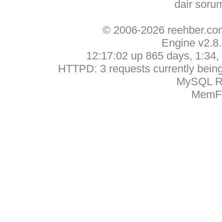
dair soru
© 2006-2026 reehber.c
Engine v2.8
12:17:02 up 865 days, 1:34, 
HTTPD: 3 requests currently being 
MySQL Ru
MemFr