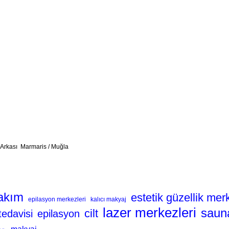
 Arkası Marmaris / Muğla
akım
estetik güzellik mer
epilasyon merkezleri
kalıcı makyaj
lazer merkezleri
saun
cilt
tedavisi
epilasyon