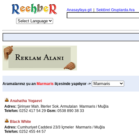
Anasayfaya git
|
Sektörel Gruplarda Ara
Aramalarınız şu an
Marmaris
ilçesinde yapılıyor ->
Anahatha Yogaevi
Adres:
Şirinyer Mah. İlterler Sok. Armutalan Marmaris / Muğla
Telefon:
0252 417 54 29
Gsm:
0538 890 38 33
Black White
Adres:
Cumhuriyet Caddesi 23/3 İçmeler Marmaris / Muğla
Telefon:
0252 455 44 57