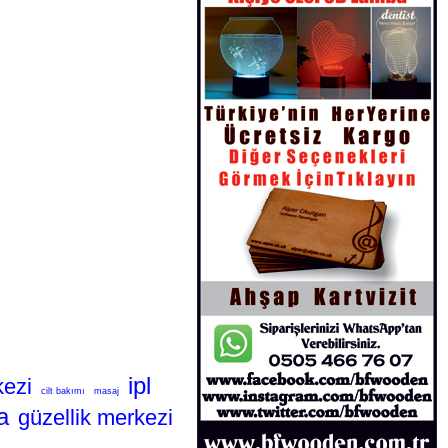
ipl
kezi
cilt bakımı
masaj
a
güzellik merkezi