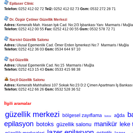
Epilaser Clinic
Telefon:
0252 412 02 72
Tel2:
0252 412 02 73
Gsm:
0532 272 28 71
Dr. Özgür Çetiner Güzellik Merkezi
Adres:
Kemeraltı Mah. Hasan Işık Cad. No:2/3 İşbankası Yanı Marmaris / Muğla
Telefon:
0252 412 00 55
Fax:
0252 412 00 55
Gsm:
0532 578 72 71
Narsist Güzellik Salonu
Adres:
Ulusal Egemenlik Cad. Ömer Erden İşmerkezi No:7 Marmaris / Muğla
Telefon:
0252 412 36 03
Gsm:
0534 644 97 10
Işıl Güzellik
Adres:
Ulusal Egemenlik Cad. No:15 Marmaris / Muğla
Telefon:
0252 413 15 43
Gsm:
0533 415 98 38
Seçil Güzellik Salonu
Adres:
Kemeraltı Mahhallesi 107 Sokak No:23 D:2 Çimen Apartmanı İş Bankası
Telefon:
0252 412 66 26
Gsm:
0532 528 36 52
İlgili aramalar
güzellik merkezi
b
bölgesel zayıflama
ağda
botox
epilasyon
manikür
botoks
leke 
güzellik salonu
lazer epilasyon